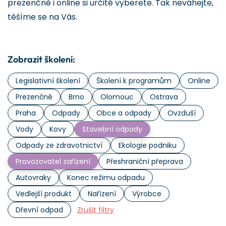
prezenčně i online si určitě vyberete. Tak neváhejte,
těšíme se na Vás.
Zobrazit školení:
Legislativní školení
Školení k programům
Online
Prezenčně
Brno
Olomouc
Ostrava
Praha
Odpady
Obce a odpady
Ovzduší
Vody
Kovy
Stavební odpady
Odpady ze zdravotnictví
Ekologie podniku
Provozovatel zařízení
Přeshraniční přeprava
Autovraky
Konec režimu odpadu
Vedlejší produkt
Nařízení
Výrobce
Dřevní odpad
Zrušit filtry