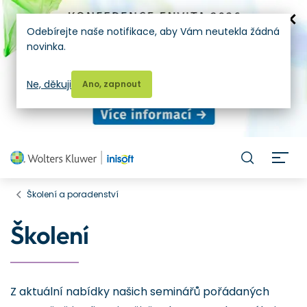
Odebírejte naše notifikace, aby Vám neutekla žádná
novinka.
Ne, děkuji
Ano, zapnout
H
Školení a poradenství
Školení
Z aktuální nabídky našich seminářů pořádaných