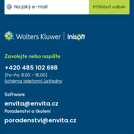
Přihlásit odběr
Zavolejte nebo napište
+420 485 102 698
(Po-Pa: 8.00 – 16.00)
Schéma telefonní ústředny
Software
envita@envita.cz
Poradenství a školení
poradenstvi@envita.cz