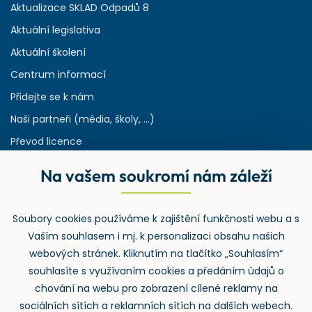
Aktualizace SKLAD Odpadů 8
Aktuální legislativa
Aktuální školení
Centrum informací
Přidejte se k nám
Naši partneři (média, školy, ...)
Převod licence
Reference
Na vašem soukromí nám záleží
Rejstřík používaných zkratek v odpadech
HW & SW požadavky pro náš IS
Soubory cookies používáme k zajištění funkčnosti webu a s
Zpětný odběr
Vaším souhlasem i mj. k personalizaci obsahu našich
webových stránek. Kliknutím na tlačítko „Souhlasím“
souhlasíte s využívaním cookies a předáním údajů o
chování na webu pro zobrazení cílené reklamy na
sociálních sítích a reklamních sítích na dalších webech.