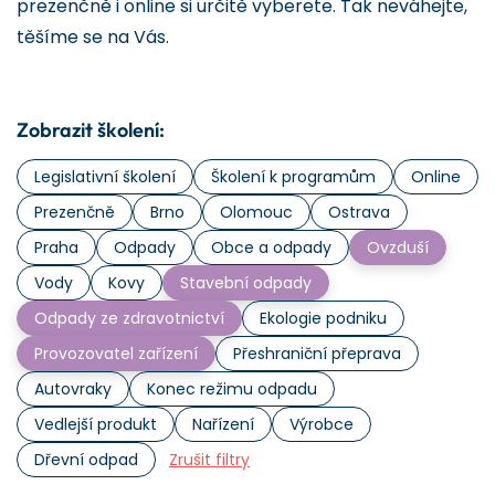
prezenčně i online si určitě vyberete. Tak neváhejte,
těšíme se na Vás.
Zobrazit školení:
Legislativní školení
Školení k programům
Online
Prezenčně
Brno
Olomouc
Ostrava
Praha
Odpady
Obce a odpady
Ovzduší
Vody
Kovy
Stavební odpady
Odpady ze zdravotnictví
Ekologie podniku
Provozovatel zařízení
Přeshraniční přeprava
Autovraky
Konec režimu odpadu
Vedlejší produkt
Nařízení
Výrobce
Dřevní odpad
Zrušit filtry