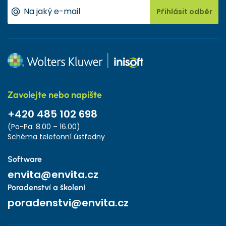
Přihlásit odběr
Zavolejte nebo napište
+420 485 102 698
(Po-Pa: 8.00 – 16.00)
Schéma telefonní ústředny
Software
envita@envita.cz
Poradenství a školení
poradenstvi@envita.cz