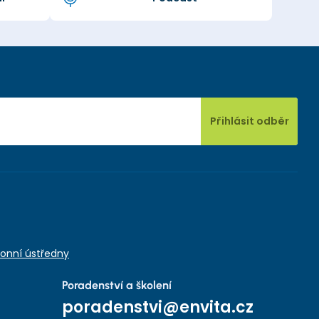
Přihlásit odběr
onní ústředny
Poradenství a školení
poradenstvi@envita.cz