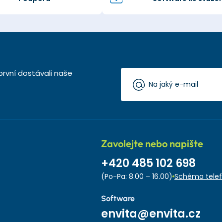
první dostávali naše
Zavolejte nebo napište
+420 485 102 698
(Po-Pa: 8.00 – 16.00)
Schéma telef
Software
envita@envita.cz