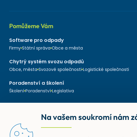
Pomůžeme Vám
Software pro odpady
Firmy
Státní správa
Obce a města
Chytrý systém svozu odpadů
Obce, města
Svozové společnosti
Logistické společnosti
Poradenství a školení
Školení
Poradenství
Legislativa
Na vašem soukromí nám zá