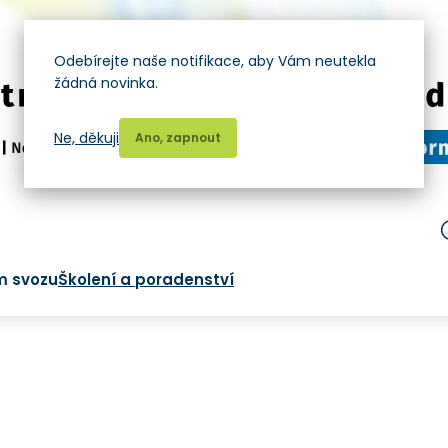
Odebírejte naše notifikace, aby Vám neutekla
žádná novinka.
Ne, děkuji
Ano, zapnout
m svozu
Školení a poradenství