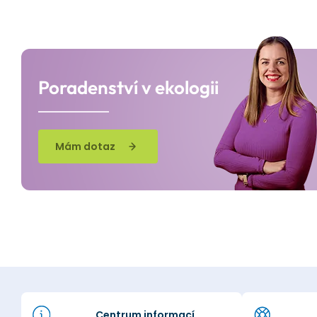
Poradenství v ekologii
Mám dotaz
Centrum informací