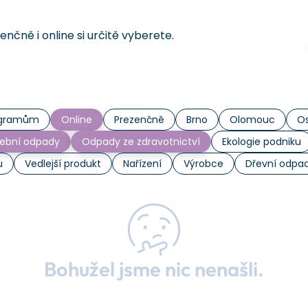
čně i online si určitě vyberete.
rogramům
Online
Prezenčně
Brno
Olomouc
Os
ební odpady
Odpady ze zdravotnictví
Ekologie podniku
u
Vedlejší produkt
Nařízení
Výrobce
Dřevní odpa
Bohužel jsme nic nenašli.