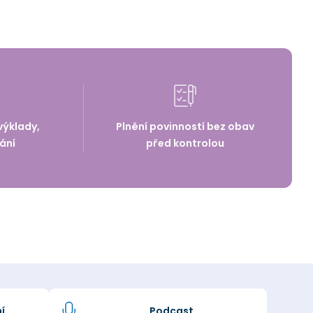
výklady,
Plnění povinností bez obav
ání
před kontrolou
í
Podcast