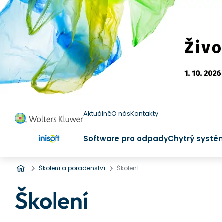
Aktuálně
O nás
Kontakty
Software pro odpady
Chytrý systé
Úvod
Školení a poradenství
Školení
Školení