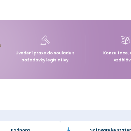
Uvedení praxe do souladu s
Konzultace, 
požadavky legislativy
vzděláv
Podpora
Software ke stažen