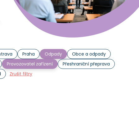
trava
Praha
Odpady
Obce a odpady
Provozovatel zařízení
Přeshraniční přeprava
d
Zrušit filtry