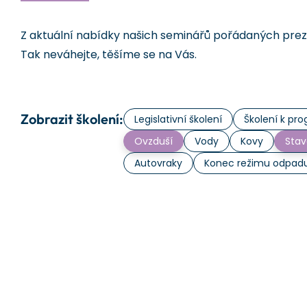
Z aktuální nabídky našich seminářů pořádaných prezen
Tak neváhejte, těšíme se na Vás.
Zobrazit školení:
Legislativní školení
Školení k p
Ovzduší
Vody
Kovy
Stav
Autovraky
Konec režimu odpad