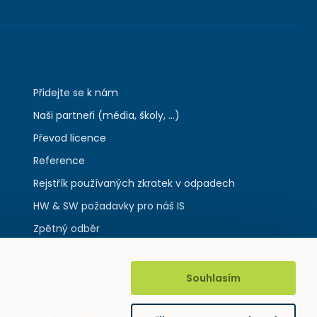
Přidejte se k nám
Naši partneři (média, školy, ...)
Převod licence
Reference
Rejstřík používaných zkratek v odpadech
HW & SW požadavky pro náš IS
Zpětný odběr
Souhlasím