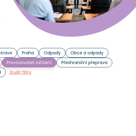
trava
Praha
Odpady
Obce a odpady
Provozovatel zařízení
Přeshraniční přeprava
d
Zrušit filtry