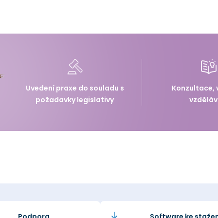
Uvedení praxe do souladu s
Konzultace, 
požadavky legislativy
vzděláv
Podpora
Software ke stažen