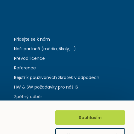
Přidejte se k nám
Naši partneři (média, školy, ...)
Převod licence
Reference
Rejstřík používaných zkratek v odpadech
HW & SW požadavky pro náš IS
Zpětný odběr
Souhlasím