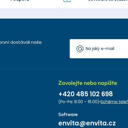
první dostávali naše
Zavolejte nebo napište
+420 485 102 698
(Po-Pa: 8.00 – 16.00)
Schéma telef
Software
envita@envita.cz