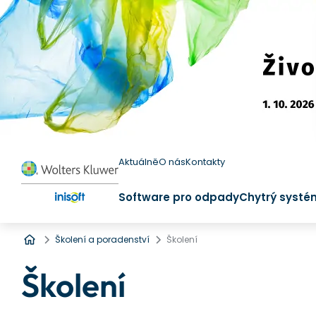
Aktuálně
O nás
Kontakty
Software pro odpady
Chytrý systé
Úvod
Školení a poradenství
Školení
Školení