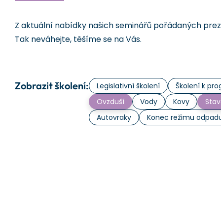
Z aktuální nabídky našich seminářů pořádaných prezen
Tak neváhejte, těšíme se na Vás.
Zobrazit školení:
Legislativní školení
Školení k p
Ovzduší
Vody
Kovy
Stav
Autovraky
Konec režimu odpad