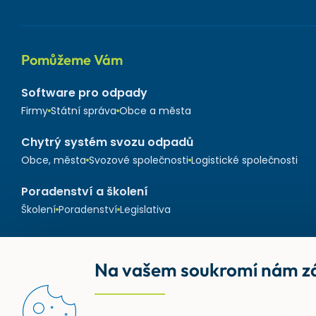
Pomůžeme Vám
Software pro odpady
Firmy
Státní správa
Obce a města
Chytrý systém svozu odpadů
Obce, města
Svozové společnosti
Logistické společnosti
Poradenství a školení
Školení
Poradenství
Legislativa
Na vašem soukromí nám zá