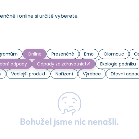
čně i online si určitě vyberete.
rogramům
Online
Prezenčně
Brno
Olomouc
Os
ební odpady
Odpady ze zdravotnictví
Ekologie podniku
u
Vedlejší produkt
Nařízení
Výrobce
Dřevní odpa
Bohužel jsme nic nenašli.