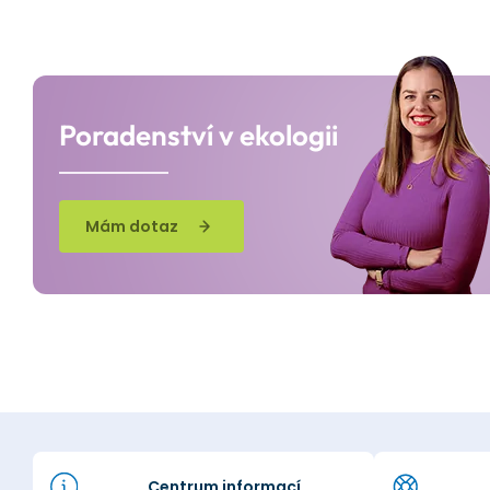
Poradenství v ekologii
Mám dotaz
Centrum informací