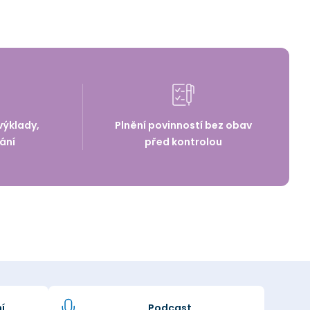
výklady,
Plnění povinností bez obav
ání
před kontrolou
í
Podcast