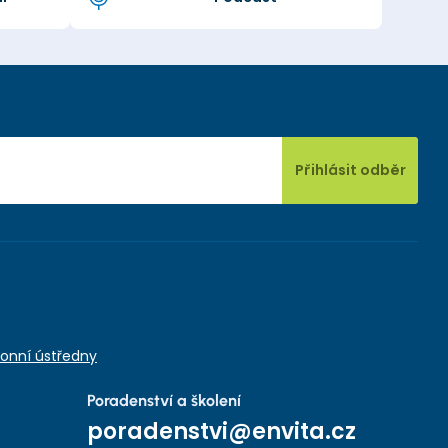
Přihlásit odběr
onní ústředny
Poradenství a školení
poradenstvi@envita.cz