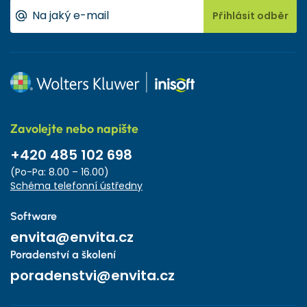
Přihlásit odběr
Zavolejte nebo napište
+420 485 102 698
(Po-Pa: 8.00 – 16.00)
Schéma telefonní ústředny
Software
envita@envita.cz
Poradenství a školení
poradenstvi@envita.cz