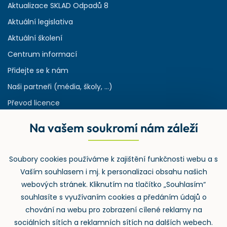
Aktualizace SKLAD Odpadů 8
Aktuální legislativa
Aktuální školení
Centrum informací
Přidejte se k nám
Naši partneři (média, školy, ...)
Převod licence
Reference
Na vašem soukromí nám záleží
Rejstřík používaných zkratek v odpadech
HW & SW požadavky pro náš IS
Soubory cookies používáme k zajištění funkčnosti webu a s
Zpětný odběr
Vaším souhlasem i mj. k personalizaci obsahu našich
webových stránek. Kliknutím na tlačítko „Souhlasím“
souhlasíte s využívaním cookies a předáním údajů o
chování na webu pro zobrazení cílené reklamy na
sociálních sítích a reklamních sítích na dalších webech.