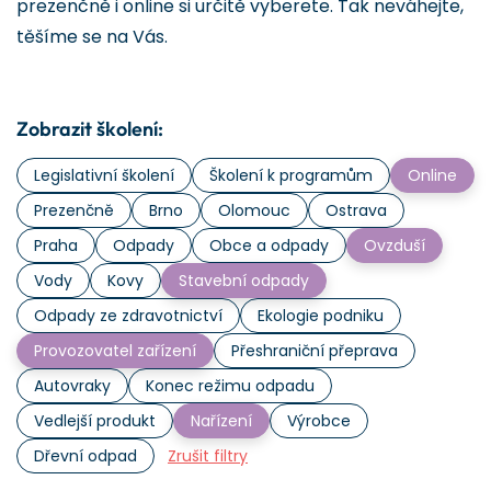
prezenčně i online si určitě vyberete. Tak neváhejte,
těšíme se na Vás.
Zobrazit školení:
Legislativní školení
Školení k programům
Online
Prezenčně
Brno
Olomouc
Ostrava
Praha
Odpady
Obce a odpady
Ovzduší
Vody
Kovy
Stavební odpady
Odpady ze zdravotnictví
Ekologie podniku
Provozovatel zařízení
Přeshraniční přeprava
Autovraky
Konec režimu odpadu
Vedlejší produkt
Nařízení
Výrobce
Dřevní odpad
Zrušit filtry