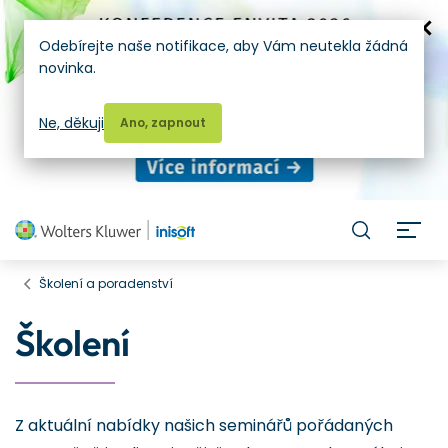
Odebírejte naše notifikace, aby Vám neutekla žádná
novinka.
Ne, děkuji
Ano, zapnout
H
Školení a poradenství
Školení
Z aktuální nabídky našich seminářů pořádaných