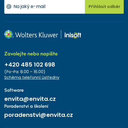
Přihlásit odběr
Zavolejte nebo napište
+420 485 102 698
(Po-Pa: 8.00 – 16.00)
Schéma telefonní ústředny
Software
envita@envita.cz
Poradenství a školení
poradenstvi@envita.cz