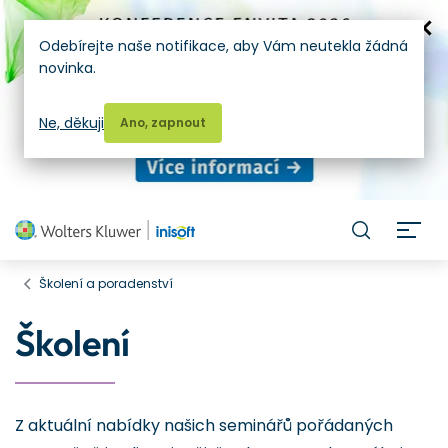
Odebírejte naše notifikace, aby Vám neutekla žádná
novinka.
Ne, děkuji
Ano, zapnout
H
Školení a poradenství
Školení
Z aktuální nabídky našich seminářů pořádaných