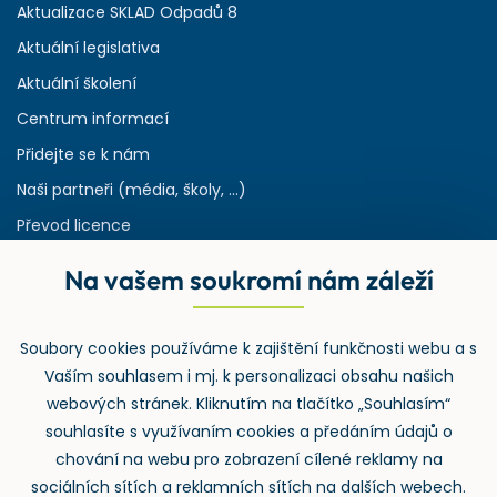
Aktualizace SKLAD Odpadů 8
Aktuální legislativa
Aktuální školení
Centrum informací
Přidejte se k nám
Naši partneři (média, školy, ...)
Převod licence
Reference
Na vašem soukromí nám záleží
Rejstřík používaných zkratek v odpadech
HW & SW požadavky pro náš IS
Soubory cookies používáme k zajištění funkčnosti webu a s
Zpětný odběr
Vaším souhlasem i mj. k personalizaci obsahu našich
webových stránek. Kliknutím na tlačítko „Souhlasím“
souhlasíte s využívaním cookies a předáním údajů o
chování na webu pro zobrazení cílené reklamy na
sociálních sítích a reklamních sítích na dalších webech.