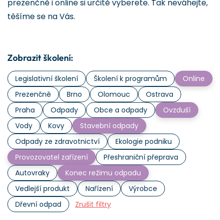
prezenčně i online si určitě vyberete. Tak neváhejte,
těšíme se na Vás.
Zobrazit školení:
Legislativní školení
Školení k programům
Online
Prezenčně
Brno
Olomouc
Ostrava
Praha
Odpady
Obce a odpady
Ovzduší
Vody
Kovy
Stavební odpady
Odpady ze zdravotnictví
Ekologie podniku
Provozovatel zařízení
Přeshraniční přeprava
Autovraky
Konec režimu odpadu
Vedlejší produkt
Nařízení
Výrobce
Dřevní odpad
Zrušit filtry