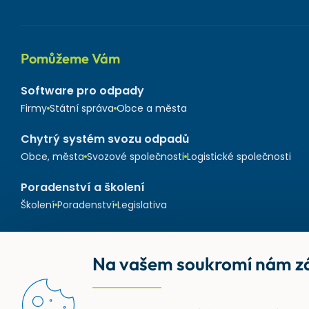
Pomůžeme Vám
Software pro odpady
Firmy
Státní správa
Obce a města
Chytrý systém svozu odpadů
Obce, města
Svozové společnosti
Logistické společnosti
Poradenství a školení
Školení
Poradenství
Legislativa
Na vašem soukromí nám zá