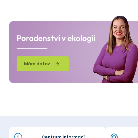
Poradenství v ekologii
Mám dotaz
Centrum informací