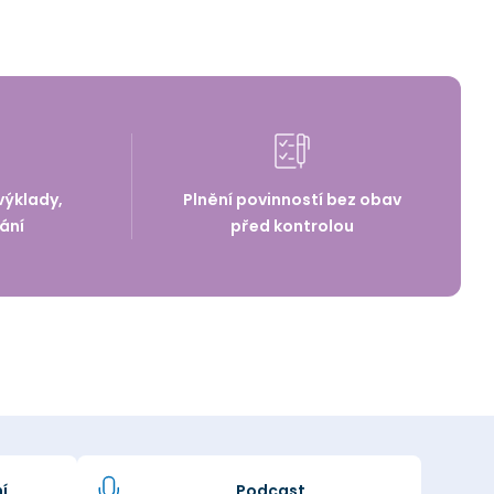
výklady,
Plnění povinností bez obav
ání
před kontrolou
í
Podcast