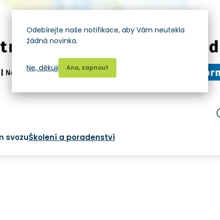
Odebírejte naše notifikace, aby Vám neutekla
žádná novinka.
Ne, děkuji
Ano, zapnout
m svozu
Školení a poradenství