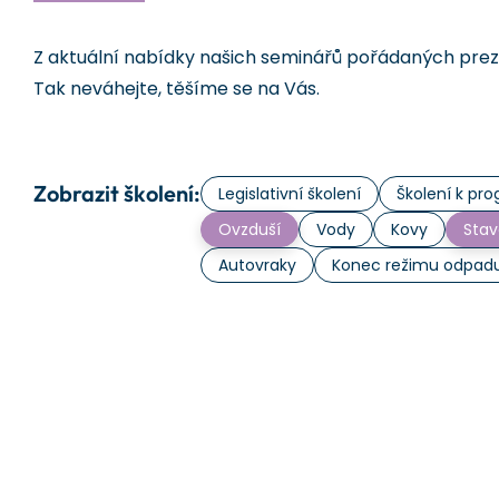
Z aktuální nabídky našich seminářů pořádaných prezen
Tak neváhejte, těšíme se na Vás.
Zobrazit školení:
Legislativní školení
Školení k p
Ovzduší
Vody
Kovy
Stav
Autovraky
Konec režimu odpad