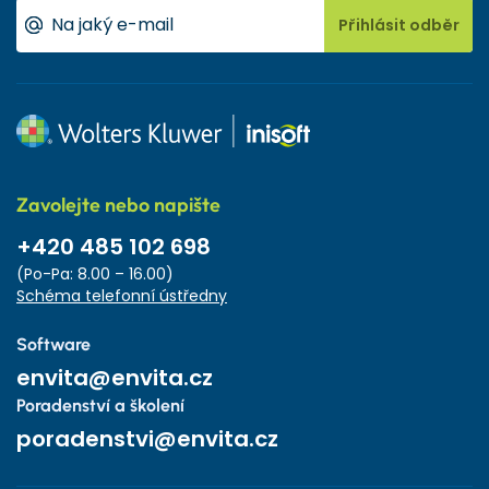
Přihlásit odběr
Zavolejte nebo napište
+420 485 102 698
(Po-Pa: 8.00 – 16.00)
Schéma telefonní ústředny
Software
envita@envita.cz
Poradenství a školení
poradenstvi@envita.cz