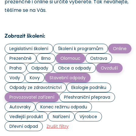
prezenčně i online si určitě vyberete. Tak neváhejte,
těšíme se na Vás.
Zobrazit školení:
Legislativní školení
Školení k programům
Online
Prezenčně
Brno
Olomouc
Ostrava
Praha
Odpady
Obce a odpady
Ovzduší
Vody
Kovy
Stavební odpady
Odpady ze zdravotnictví
Ekologie podniku
Provozovatel zařízení
Přeshraniční přeprava
Autovraky
Konec režimu odpadu
Vedlejší produkt
Nařízení
Výrobce
Dřevní odpad
Zrušit filtry