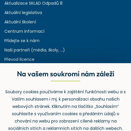
Aktualizace SKLAD Odpadů 8
Aktuální legislativa
Aktuální školení
Centrum informací
Přidejte se k nám
Naši partneři (média, školy, ...)
Převod licence
Reference
Na vašem soukromí nám záleží
Rejstřík používaných zkratek v odpadech
HW & SW požadavky pro náš IS
Soubory cookies používáme k zajištění funkčnosti webu a s
Zpětný odběr
Vaším souhlasem i mj. k personalizaci obsahu našich
webových stránek. Kliknutím na tlačítko „Souhlasím“
souhlasíte s využívaním cookies a předáním údajů o
chování na webu pro zobrazení cílené reklamy na
sociálních sítích a reklamních sítích na dalších webech.