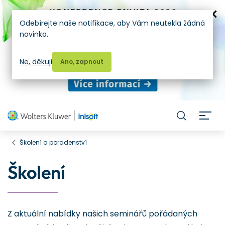
Odebírejte naše notifikace, aby Vám neutekla žádná
novinka.
Ne, děkuji
Ano, zapnout
H
Školení a poradenství
Školení
Z aktuální nabídky našich seminářů pořádaných