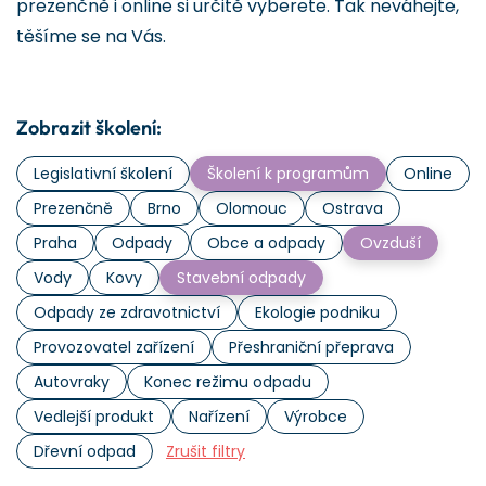
prezenčně i online si určitě vyberete. Tak neváhejte,
těšíme se na Vás.
Zobrazit školení:
Legislativní školení
Školení k programům
Online
Prezenčně
Brno
Olomouc
Ostrava
Praha
Odpady
Obce a odpady
Ovzduší
Vody
Kovy
Stavební odpady
Odpady ze zdravotnictví
Ekologie podniku
Provozovatel zařízení
Přeshraniční přeprava
Autovraky
Konec režimu odpadu
Vedlejší produkt
Nařízení
Výrobce
Dřevní odpad
Zrušit filtry