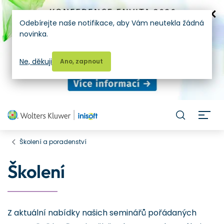
Odebírejte naše notifikace, aby Vám neutekla žádná
novinka.
Ne, děkuji
Ano, zapnout
H
Školení a poradenství
Školení
Z aktuální nabídky našich seminářů pořádaných