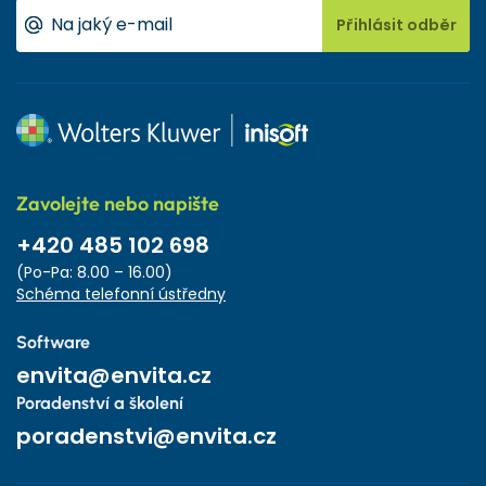
Přihlásit odběr
Zavolejte nebo napište
+420 485 102 698
(Po-Pa: 8.00 – 16.00)
Schéma telefonní ústředny
Software
envita@envita.cz
Poradenství a školení
poradenstvi@envita.cz