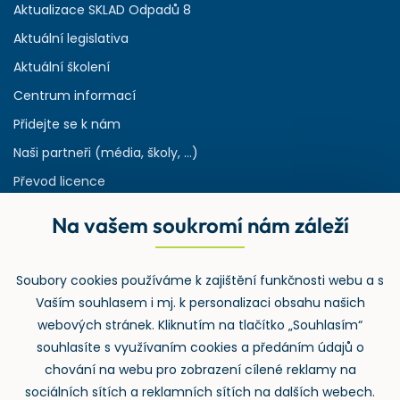
Aktualizace SKLAD Odpadů 8
Aktuální legislativa
Aktuální školení
Centrum informací
Přidejte se k nám
Naši partneři (média, školy, ...)
Převod licence
Reference
Na vašem soukromí nám záleží
Rejstřík používaných zkratek v odpadech
HW & SW požadavky pro náš IS
Soubory cookies používáme k zajištění funkčnosti webu a s
Zpětný odběr
Vaším souhlasem i mj. k personalizaci obsahu našich
webových stránek. Kliknutím na tlačítko „Souhlasím“
souhlasíte s využívaním cookies a předáním údajů o
chování na webu pro zobrazení cílené reklamy na
sociálních sítích a reklamních sítích na dalších webech.