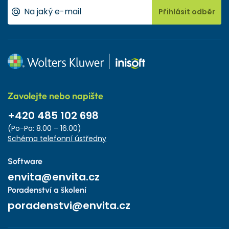
Přihlásit odběr
Zavolejte nebo napište
+420 485 102 698
(Po-Pa: 8.00 – 16.00)
Schéma telefonní ústředny
Software
envita@envita.cz
Poradenství a školení
poradenstvi@envita.cz