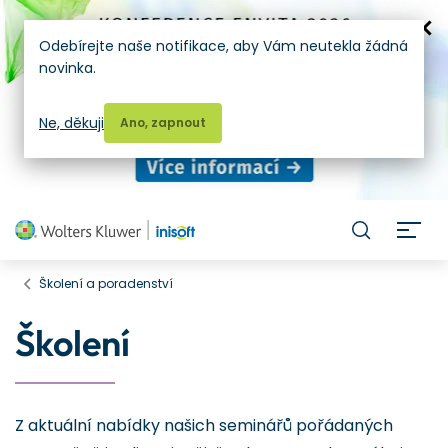
Odebírejte naše notifikace, aby Vám neutekla žádná
novinka.
Ne, děkuji
Ano, zapnout
H
Školení a poradenství
Školení
Z aktuální nabídky našich seminářů pořádaných