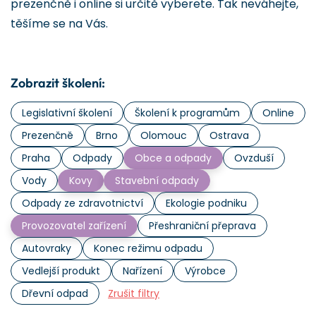
prezenčně i online si určitě vyberete. Tak neváhejte,
těšíme se na Vás.
Zobrazit školení:
Legislativní školení
Školení k programům
Online
Prezenčně
Brno
Olomouc
Ostrava
Praha
Odpady
Obce a odpady
Ovzduší
Vody
Kovy
Stavební odpady
Odpady ze zdravotnictví
Ekologie podniku
Provozovatel zařízení
Přeshraniční přeprava
Autovraky
Konec režimu odpadu
Vedlejší produkt
Nařízení
Výrobce
Dřevní odpad
Zrušit filtry