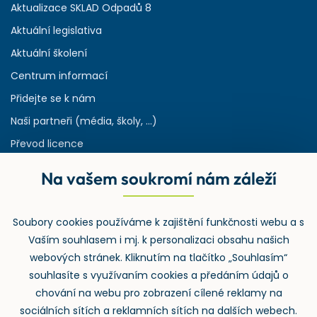
Aktualizace SKLAD Odpadů 8
Aktuální legislativa
Aktuální školení
Centrum informací
Přidejte se k nám
Naši partneři (média, školy, ...)
Převod licence
Reference
Na vašem soukromí nám záleží
Rejstřík používaných zkratek v odpadech
HW & SW požadavky pro náš IS
Soubory cookies používáme k zajištění funkčnosti webu a s
Zpětný odběr
Vaším souhlasem i mj. k personalizaci obsahu našich
webových stránek. Kliknutím na tlačítko „Souhlasím“
souhlasíte s využívaním cookies a předáním údajů o
chování na webu pro zobrazení cílené reklamy na
sociálních sítích a reklamních sítích na dalších webech.