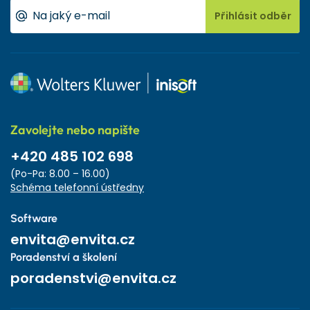
Přihlásit odběr
Zavolejte nebo napište
+420 485 102 698
(Po-Pa: 8.00 – 16.00)
Schéma telefonní ústředny
Software
envita@envita.cz
Poradenství a školení
poradenstvi@envita.cz