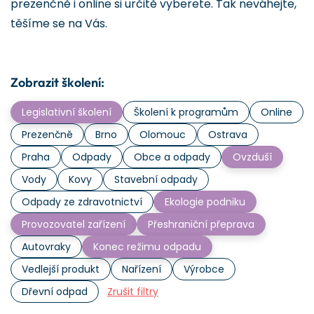
prezenčně i online si určitě vyberete. Tak neváhejte,
těšíme se na Vás.
Zobrazit školení:
Legislativní školení
Školení k programům
Online
Prezenčně
Brno
Olomouc
Ostrava
Praha
Odpady
Obce a odpady
Ovzduší
Vody
Kovy
Stavební odpady
Odpady ze zdravotnictví
Ekologie podniku
Provozovatel zařízení
Přeshraniční přeprava
Autovraky
Konec režimu odpadu
Vedlejší produkt
Nařízení
Výrobce
Dřevní odpad
Zrušit filtry