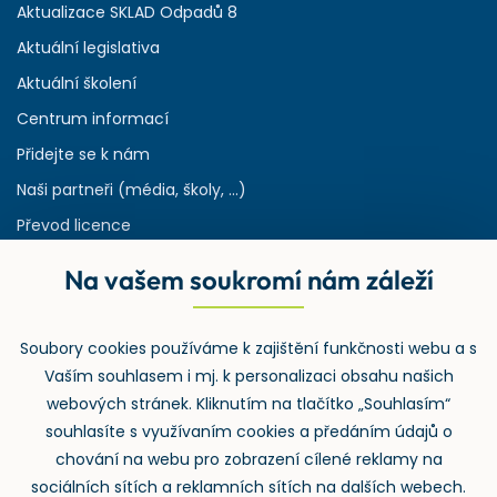
Aktualizace SKLAD Odpadů 8
Aktuální legislativa
Aktuální školení
Centrum informací
Přidejte se k nám
Naši partneři (média, školy, ...)
Převod licence
Reference
Na vašem soukromí nám záleží
Rejstřík používaných zkratek v odpadech
HW & SW požadavky pro náš IS
Soubory cookies používáme k zajištění funkčnosti webu a s
Zpětný odběr
Vaším souhlasem i mj. k personalizaci obsahu našich
webových stránek. Kliknutím na tlačítko „Souhlasím“
souhlasíte s využívaním cookies a předáním údajů o
chování na webu pro zobrazení cílené reklamy na
sociálních sítích a reklamních sítích na dalších webech.