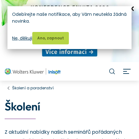
Odebírejte naše notifikace, aby Vám neutekla žádná
novinka.
Ne, děkuji
Ano, zapnout
H
Školení a poradenství
Školení
Z aktuální nabídky našich seminářů pořádaných