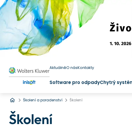
Aktuálně
O nás
Kontakty
Software pro odpady
Chytrý systé
Úvod
Školení a poradenství
Školení
Školení