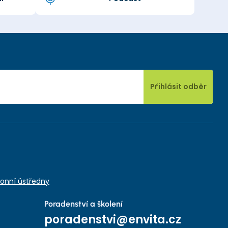
Přihlásit odběr
onní ústředny
Poradenství a školení
poradenstvi@envita.cz