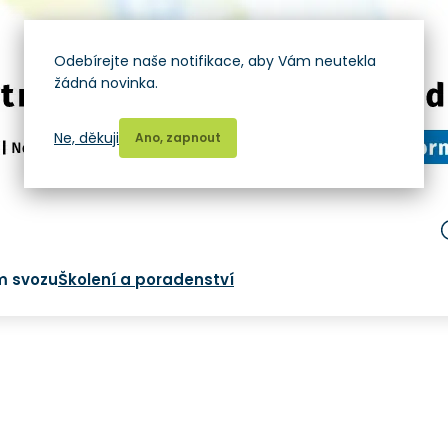
Odebírejte naše notifikace, aby Vám neutekla
žádná novinka.
Ne, děkuji
Ano, zapnout
m svozu
Školení a poradenství