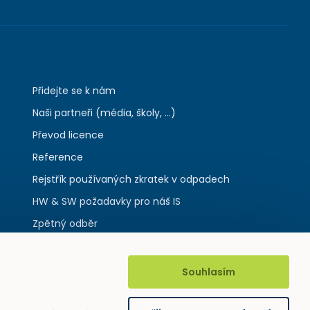
Přidejte se k nám
Naši partneři (média, školy, ...)
Převod licence
Reference
Rejstřík používaných zkratek v odpadech
HW & SW požadavky pro náš IS
Zpětný odběr
Souhlasím