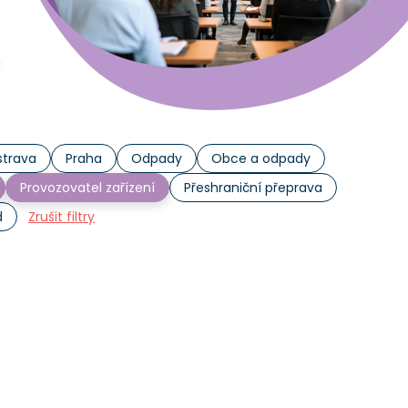
trava
Praha
Odpady
Obce a odpady
Provozovatel zařízení
Přeshraniční přeprava
d
Zrušit filtry