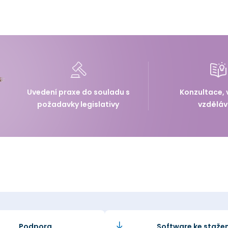
Uvedení praxe do souladu s
Konzultace, 
požadavky legislativy
vzděláv
Podpora
Software ke stažen