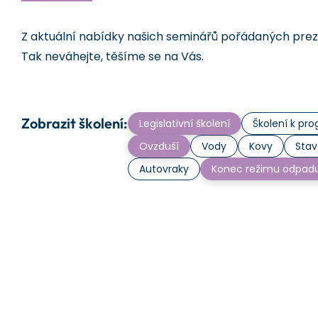
Z aktuální nabídky našich seminářů pořádaných prezen
Tak neváhejte, těšíme se na Vás.
Zobrazit školení:
Legislativní školení
Školení k p
Ovzduší
Vody
Kovy
Stav
Autovraky
Konec režimu odpad