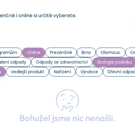
čně i online si určitě vyberete.
rogramům
Online
Prezenčně
Brno
Olomouc
Os
ební odpady
Odpady ze zdravotnictví
Ekologie podniku
u
Vedlejší produkt
Nařízení
Výrobce
Dřevní odpa
Bohužel jsme nic nenašli.