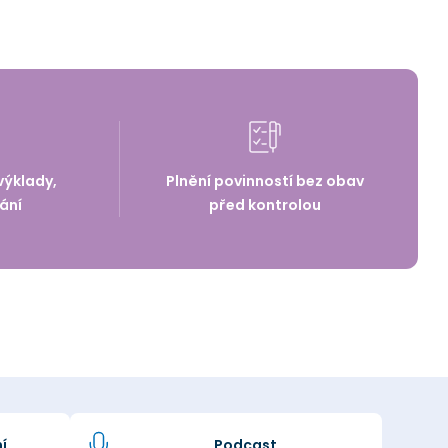
výklady,
Plnění povinností bez obav
ání
před kontrolou
í
Podcast