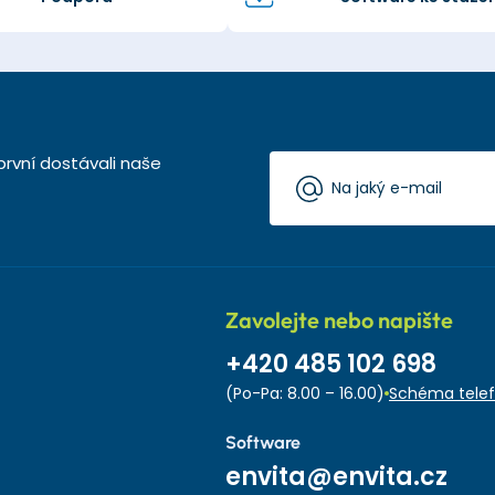
první dostávali naše
Zavolejte nebo napište
+420 485 102 698
(Po-Pa: 8.00 – 16.00)
Schéma telef
Software
envita@envita.cz