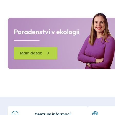
Poradenství v ekologii
Mám dotaz
Centrum informací