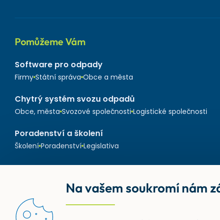
Pomůžeme Vám
Software pro odpady
Firmy
Státní správa
Obce a města
Chytrý systém svozu odpadů
Obce, města
Svozové společnosti
Logistické společnosti
Poradenství a školení
Školení
Poradenství
Legislativa
Na vašem soukromí nám zá