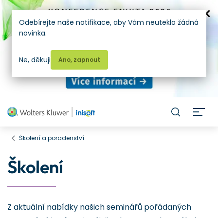
Odebírejte naše notifikace, aby Vám neutekla žádná
novinka.
Ne, děkuji
Ano, zapnout
H
Školení a poradenství
Školení
Z aktuální nabídky našich seminářů pořádaných