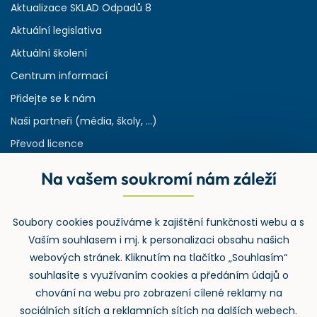
Aktualizace SKLAD Odpadů 8
Aktuální legislativa
Aktuální školení
Centrum informací
Přidejte se k nám
Naši partneři (média, školy, ...)
Převod licence
Reference
Na vašem soukromí nám záleží
Rejstřík používaných zkratek v odpadech
HW & SW požadavky pro náš IS
Soubory cookies používáme k zajištění funkčnosti webu a s
Zpětný odběr
Vaším souhlasem i mj. k personalizaci obsahu našich
webových stránek. Kliknutím na tlačítko „Souhlasím“
souhlasíte s využívaním cookies a předáním údajů o
chování na webu pro zobrazení cílené reklamy na
sociálních sítích a reklamních sítích na dalších webech.