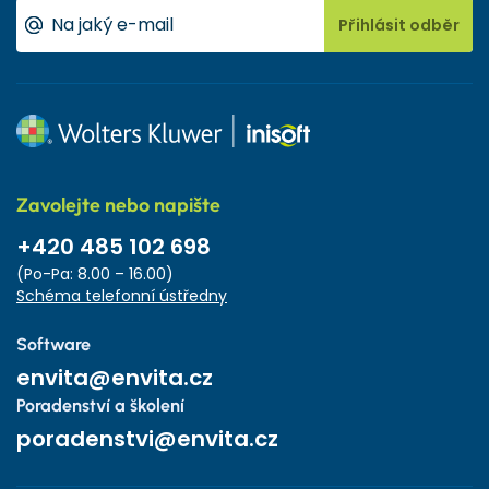
Přihlásit odběr
Zavolejte nebo napište
+420 485 102 698
(Po-Pa: 8.00 – 16.00)
Schéma telefonní ústředny
Software
envita@envita.cz
Poradenství a školení
poradenstvi@envita.cz