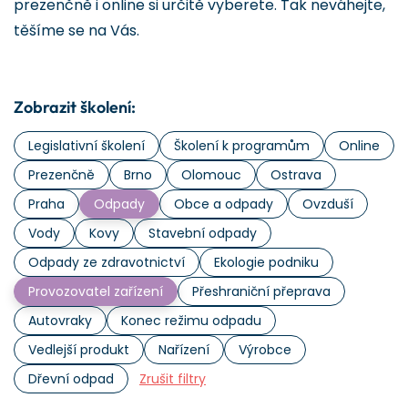
prezenčně i online si určitě vyberete. Tak neváhejte,
těšíme se na Vás.
Zobrazit školení:
Legislativní školení
Školení k programům
Online
Prezenčně
Brno
Olomouc
Ostrava
Praha
Odpady
Obce a odpady
Ovzduší
Vody
Kovy
Stavební odpady
Odpady ze zdravotnictví
Ekologie podniku
Provozovatel zařízení
Přeshraniční přeprava
Autovraky
Konec režimu odpadu
Vedlejší produkt
Nařízení
Výrobce
Dřevní odpad
Zrušit filtry