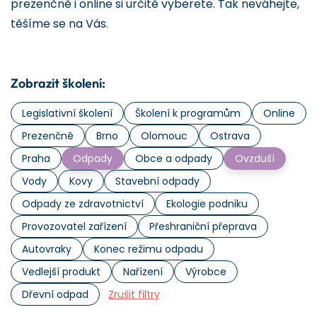
prezenčně i online si určitě vyberete. Tak neváhejte,
těšíme se na Vás.
Zobrazit školení:
Legislativní školení
Školení k programům
Online
Prezenčně
Brno
Olomouc
Ostrava
Praha
Odpady
Obce a odpady
Ovzduší
Vody
Kovy
Stavební odpady
Odpady ze zdravotnictví
Ekologie podniku
Provozovatel zařízení
Přeshraniční přeprava
Autovraky
Konec režimu odpadu
Vedlejší produkt
Nařízení
Výrobce
Dřevní odpad
Zrušit filtry