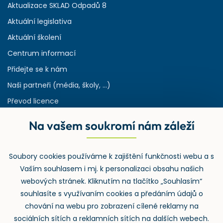
Aktualizace SKLAD Odpadů 8
Aktuální legislativa
Aktuální školení
Centrum informací
Přidejte se k nám
Naši partneři (média, školy, ...)
Převod licence
Reference
Na vašem soukromí nám záleží
Rejstřík používaných zkratek v odpadech
HW & SW požadavky pro náš IS
Soubory cookies používáme k zajištění funkčnosti webu a s
Zpětný odběr
Vaším souhlasem i mj. k personalizaci obsahu našich
webových stránek. Kliknutím na tlačítko „Souhlasím“
souhlasíte s využívaním cookies a předáním údajů o
chování na webu pro zobrazení cílené reklamy na
sociálních sítích a reklamních sítích na dalších webech.