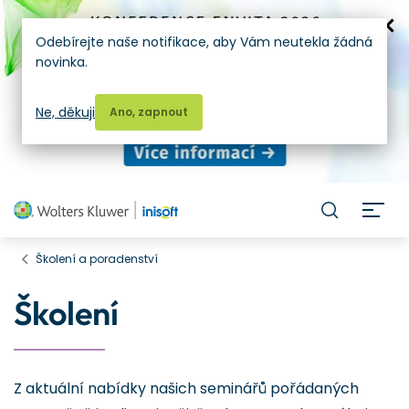
Odebírejte naše notifikace, aby Vám neutekla žádná
novinka.
Ne, děkuji
Ano, zapnout
H
Školení a poradenství
Školení
Z aktuální nabídky našich seminářů pořádaných