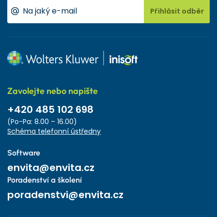
Přihlásit odběr
Zavolejte nebo napište
+420 485 102 698
(Po-Pa: 8.00 – 16.00)
Schéma telefonní ústředny
Software
envita@envita.cz
Poradenství a školení
poradenstvi@envita.cz