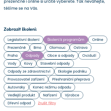
prezenčně i online si určitě vyberete. Tak neváhejte,
těšíme se na Vás.
Zobrazit školení:
Legislativní školení
Školení k programům
Online
Prezenčně
Brno
Olomouc
Ostrava
Praha
Odpady
Obce a odpady
Ovzduší
Vody
Kovy
Stavební odpady
Odpady ze zdravotnictví
Ekologie podniku
Provozovatel zařízení
Přeshraniční přeprava
Autovraky
Konec režimu odpadu
Vedlejší produkt
Nařízení
Výrobce
Dřevní odpad
Zrušit filtry