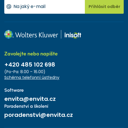
Přihlásit odběr
Zavolejte nebo napište
+420 485 102 698
(Po-Pa: 8.00 – 16.00)
Schéma telefonní ústředny
Software
envita@envita.cz
Poradenství a školení
poradenstvi@envita.cz