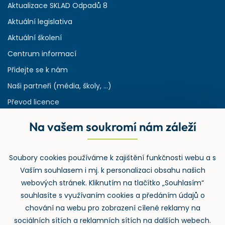
Aktualizace SKLAD Odpadů 8
Aktuální legislativa
Aktuální školení
Centrum informací
Přidejte se k nám
Naši partneři (média, školy, ...)
Převod licence
Reference
Na vašem soukromí nám záleží
Rejstřík používaných zkratek v odpadech
HW & SW požadavky pro náš IS
Soubory cookies používáme k zajištění funkčnosti webu a s
Zpětný odběr
Vaším souhlasem i mj. k personalizaci obsahu našich
webových stránek. Kliknutím na tlačítko „Souhlasím“
souhlasíte s využívaním cookies a předáním údajů o
chování na webu pro zobrazení cílené reklamy na
sociálních sítích a reklamních sítích na dalších webech.