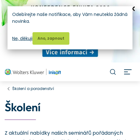
Odebírejte naše notifikace, aby Vám neutekla žádná
novinka.
Ne, děkuji
Ano, zapnout
H
Školení a poradenství
Školení
Z aktuální nabídky našich seminářů pořádaných