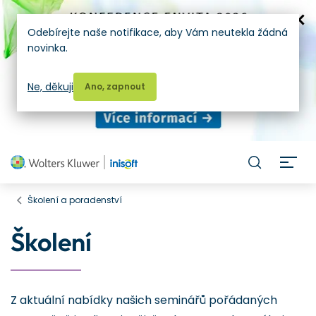
Odebírejte naše notifikace, aby Vám neutekla žádná
novinka.
Ne, děkuji
Ano, zapnout
H
Školení a poradenství
Školení
Z aktuální nabídky našich seminářů pořádaných