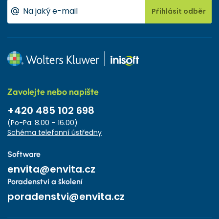
Přihlásit odběr
Zavolejte nebo napište
+420 485 102 698
(Po-Pa: 8.00 – 16.00)
Schéma telefonní ústředny
Software
envita@envita.cz
Poradenství a školení
poradenstvi@envita.cz