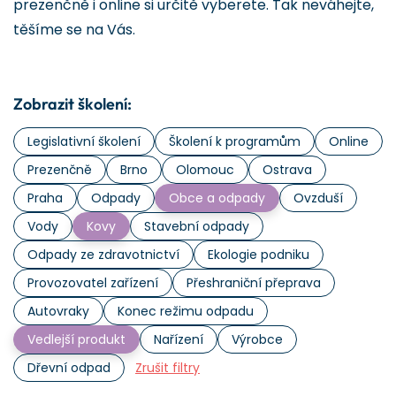
prezenčně i online si určitě vyberete. Tak neváhejte,
těšíme se na Vás.
Zobrazit školení:
Legislativní školení
Školení k programům
Online
Prezenčně
Brno
Olomouc
Ostrava
Praha
Odpady
Obce a odpady
Ovzduší
Vody
Kovy
Stavební odpady
Odpady ze zdravotnictví
Ekologie podniku
Provozovatel zařízení
Přeshraniční přeprava
Autovraky
Konec režimu odpadu
Vedlejší produkt
Nařízení
Výrobce
Dřevní odpad
Zrušit filtry