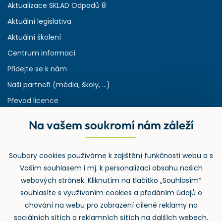
Aktualizace SKLAD Odpadů 8
Aktuální legislativa
Aktuální školení
Centrum informací
Přidejte se k nám
Naši partneři (média, školy, ...)
Převod licence
Reference
Na vašem soukromí nám záleží
Rejstřík používaných zkratek v odpadech
HW & SW požadavky pro náš IS
Soubory cookies používáme k zajištění funkčnosti webu a s
Zpětný odběr
Vaším souhlasem i mj. k personalizaci obsahu našich
webových stránek. Kliknutím na tlačítko „Souhlasím“
souhlasíte s využívaním cookies a předáním údajů o
chování na webu pro zobrazení cílené reklamy na
sociálních sítích a reklamních sítích na dalších webech.