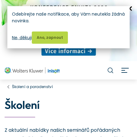
Odebírejte naše notifikace, aby Vám neutekla žádná
novinka.
Ne, děkuji
Ano, zapnout
H
Školení a poradenství
Školení
Z aktuální nabídky našich seminářů pořádaných