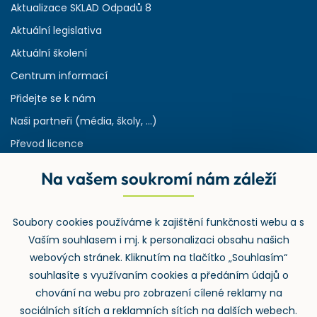
Aktualizace SKLAD Odpadů 8
Aktuální legislativa
Aktuální školení
Centrum informací
Přidejte se k nám
Naši partneři (média, školy, ...)
Převod licence
Reference
Na vašem soukromí nám záleží
Rejstřík používaných zkratek v odpadech
HW & SW požadavky pro náš IS
Soubory cookies používáme k zajištění funkčnosti webu a s
Zpětný odběr
Vaším souhlasem i mj. k personalizaci obsahu našich
webových stránek. Kliknutím na tlačítko „Souhlasím“
souhlasíte s využívaním cookies a předáním údajů o
chování na webu pro zobrazení cílené reklamy na
sociálních sítích a reklamních sítích na dalších webech.