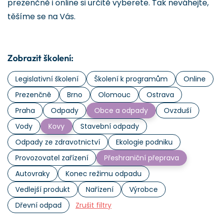
prezenčně i online si určitě vyberete. Tak neváhejte,
těšíme se na Vás.
Zobrazit školení:
Legislativní školení
Školení k programům
Online
Prezenčně
Brno
Olomouc
Ostrava
Praha
Odpady
Obce a odpady
Ovzduší
Vody
Kovy
Stavební odpady
Odpady ze zdravotnictví
Ekologie podniku
Provozovatel zařízení
Přeshraniční přeprava
Autovraky
Konec režimu odpadu
Vedlejší produkt
Nařízení
Výrobce
Dřevní odpad
Zrušit filtry