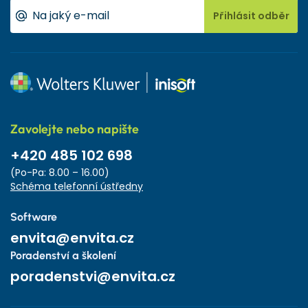
Přihlásit odběr
Zavolejte nebo napište
+420 485 102 698
(Po-Pa: 8.00 – 16.00)
Schéma telefonní ústředny
Software
envita@envita.cz
Poradenství a školení
poradenstvi@envita.cz