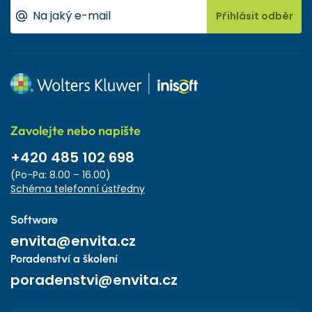
Přihlásit odběr
Zavolejte nebo napište
+420 485 102 698
(Po-Pa: 8.00 – 16.00)
Schéma telefonní ústředny
Software
envita@envita.cz
Poradenství a školení
poradenstvi@envita.cz