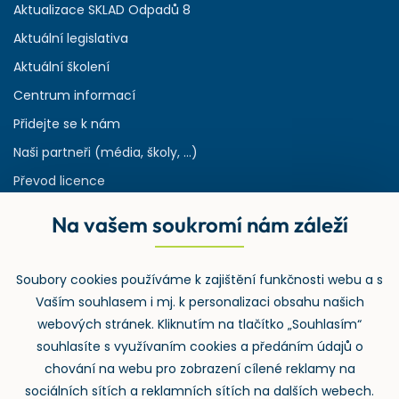
Aktualizace SKLAD Odpadů 8
Aktuální legislativa
Aktuální školení
Centrum informací
Přidejte se k nám
Naši partneři (média, školy, ...)
Převod licence
Reference
Na vašem soukromí nám záleží
Rejstřík používaných zkratek v odpadech
HW & SW požadavky pro náš IS
Soubory cookies používáme k zajištění funkčnosti webu a s
Zpětný odběr
Vaším souhlasem i mj. k personalizaci obsahu našich
webových stránek. Kliknutím na tlačítko „Souhlasím“
souhlasíte s využívaním cookies a předáním údajů o
chování na webu pro zobrazení cílené reklamy na
sociálních sítích a reklamních sítích na dalších webech.