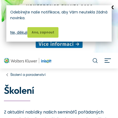
Odebírejte naše notifikace, aby Vám neutekla žádná
novinka.
Ne, děkuji
Ano, zapnout
H
Školení a poradenství
Školení
Z aktuální nabídky našich seminářů pořádaných