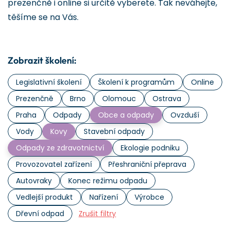
prezenčně i online si určitě vyberete. Tak neváhejte,
těšíme se na Vás.
Zobrazit školení:
Legislativní školení
Školení k programům
Online
Prezenčně
Brno
Olomouc
Ostrava
Praha
Odpady
Obce a odpady
Ovzduší
Vody
Kovy
Stavební odpady
Odpady ze zdravotnictví
Ekologie podniku
Provozovatel zařízení
Přeshraniční přeprava
Autovraky
Konec režimu odpadu
Vedlejší produkt
Nařízení
Výrobce
Dřevní odpad
Zrušit filtry