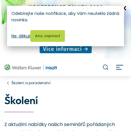
Odebírejte naše notifikace, aby Vám neutekla žádná
novinka.
Ne, děkuji
Ano, zapnout
H
Školení a poradenství
Školení
Z aktuální nabídky našich seminářů pořádaných