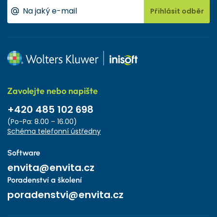
Přihlásit odběr
Zavolejte nebo napište
+420 485 102 698
(Po-Pa: 8.00 – 16.00)
Schéma telefonní ústředny
Software
envita@envita.cz
Poradenství a školení
poradenstvi@envita.cz