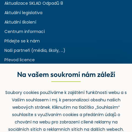
Aktualizace SKLAD Odpadů 8
Aktuální legislativa
Aktuální školení
Centrum informací
Přidejte se k nám
Naši partneři (média, školy, ...)
Převod licence
Reference
Na vašem soukromí nám záleží
Rejstřík používaných zkratek v odpadech
HW & SW požadavky pro náš IS
Soubory cookies používáme k zajištění funkčnosti webu a s
Zpětný odběr
Vaším souhlasem i mj. k personalizaci obsahu našich
webových stránek. Kliknutím na tlačítko „Souhlasím“
souhlasíte s využívaním cookies a předáním údajů o
chování na webu pro zobrazení cílené reklamy na
sociálních sítích a reklamních sítích na dalších webech.