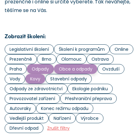
prezenčně i online si určitě vyberete. Tak neváhejte,
těšíme se na Vás.
Zobrazit školení:
Legislativní školení
Školení k programům
Online
Prezenčně
Brno
Olomouc
Ostrava
Praha
Odpady
Obce a odpady
Ovzduší
Vody
Kovy
Stavební odpady
Odpady ze zdravotnictví
Ekologie podniku
Provozovatel zařízení
Přeshraniční přeprava
Autovraky
Konec režimu odpadu
Vedlejší produkt
Nařízení
Výrobce
Dřevní odpad
Zrušit filtry