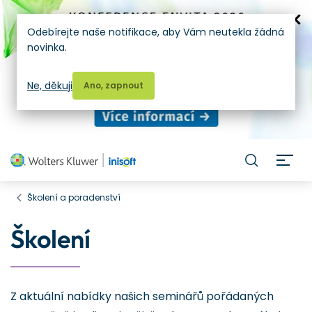
Odebírejte naše notifikace, aby Vám neutekla žádná
novinka.
Ne, děkuji
Ano, zapnout
H
Školení a poradenství
Školení
Z aktuální nabídky našich seminářů pořádaných