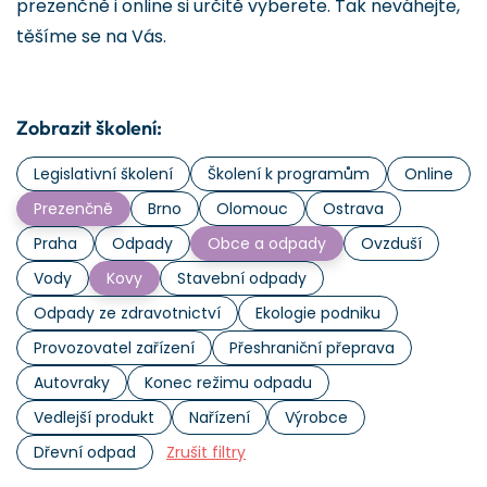
prezenčně i online si určitě vyberete. Tak neváhejte,
těšíme se na Vás.
Zobrazit školení:
Legislativní školení
Školení k programům
Online
Prezenčně
Brno
Olomouc
Ostrava
Praha
Odpady
Obce a odpady
Ovzduší
Vody
Kovy
Stavební odpady
Odpady ze zdravotnictví
Ekologie podniku
Provozovatel zařízení
Přeshraniční přeprava
Autovraky
Konec režimu odpadu
Vedlejší produkt
Nařízení
Výrobce
Dřevní odpad
Zrušit filtry