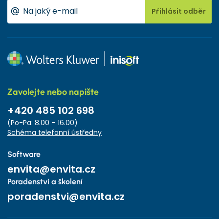
Přihlásit odběr
Zavolejte nebo napište
+420 485 102 698
(Po-Pa: 8.00 – 16.00)
Schéma telefonní ústředny
Software
envita@envita.cz
Poradenství a školení
poradenstvi@envita.cz