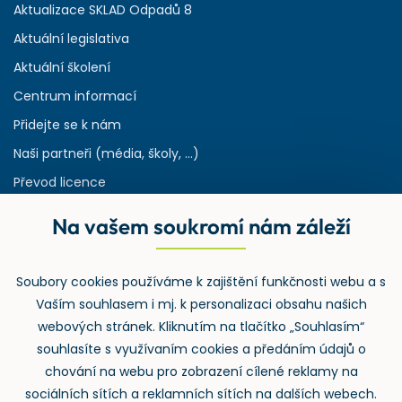
Aktualizace SKLAD Odpadů 8
Aktuální legislativa
Aktuální školení
Centrum informací
Přidejte se k nám
Naši partneři (média, školy, ...)
Převod licence
Reference
Na vašem soukromí nám záleží
Rejstřík používaných zkratek v odpadech
HW & SW požadavky pro náš IS
Soubory cookies používáme k zajištění funkčnosti webu a s
Zpětný odběr
Vaším souhlasem i mj. k personalizaci obsahu našich
webových stránek. Kliknutím na tlačítko „Souhlasím“
souhlasíte s využívaním cookies a předáním údajů o
chování na webu pro zobrazení cílené reklamy na
sociálních sítích a reklamních sítích na dalších webech.