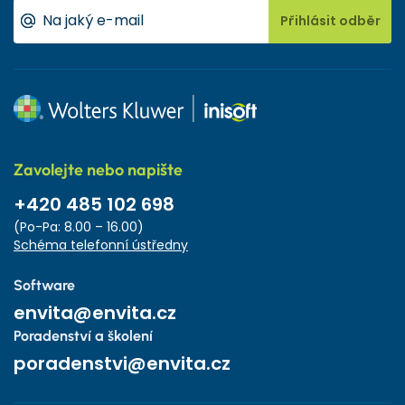
Přihlásit odběr
Zavolejte nebo napište
+420 485 102 698
(Po-Pa: 8.00 – 16.00)
Schéma telefonní ústředny
Software
envita@envita.cz
Poradenství a školení
poradenstvi@envita.cz