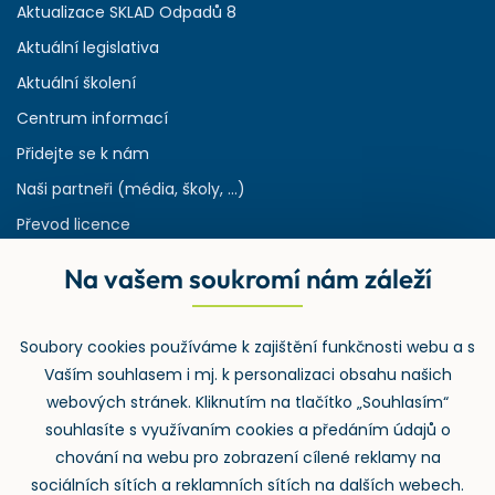
Aktualizace SKLAD Odpadů 8
Aktuální legislativa
Aktuální školení
Centrum informací
Přidejte se k nám
Naši partneři (média, školy, ...)
Převod licence
Reference
Na vašem soukromí nám záleží
Rejstřík používaných zkratek v odpadech
HW & SW požadavky pro náš IS
Soubory cookies používáme k zajištění funkčnosti webu a s
Zpětný odběr
Vaším souhlasem i mj. k personalizaci obsahu našich
webových stránek. Kliknutím na tlačítko „Souhlasím“
souhlasíte s využívaním cookies a předáním údajů o
chování na webu pro zobrazení cílené reklamy na
sociálních sítích a reklamních sítích na dalších webech.