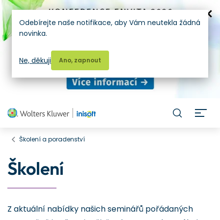
Odebírejte naše notifikace, aby Vám neutekla žádná
novinka.
Ne, děkuji
Ano, zapnout
H
Školení a poradenství
Školení
Z aktuální nabídky našich seminářů pořádaných