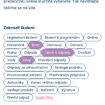
prezenčně i online si určitě vyberete. Tak neváhejte,
těšíme se na Vás.
Zobrazit školení:
Legislativní školení
Školení k programům
Online
Prezenčně
Brno
Olomouc
Ostrava
Praha
Odpady
Obce a odpady
Ovzduší
Vody
Kovy
Stavební odpady
Odpady ze zdravotnictví
Ekologie podniku
Provozovatel zařízení
Přeshraniční přeprava
Autovraky
Konec režimu odpadu
Vedlejší produkt
Nařízení
Výrobce
Dřevní odpad
Zrušit filtry