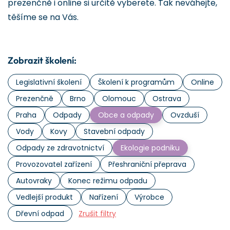
prezenčně i online si určitě vyberete. Tak neváhejte,
těšíme se na Vás.
Zobrazit školení:
Legislativní školení
Školení k programům
Online
Prezenčně
Brno
Olomouc
Ostrava
Praha
Odpady
Obce a odpady
Ovzduší
Vody
Kovy
Stavební odpady
Odpady ze zdravotnictví
Ekologie podniku
Provozovatel zařízení
Přeshraniční přeprava
Autovraky
Konec režimu odpadu
Vedlejší produkt
Nařízení
Výrobce
Dřevní odpad
Zrušit filtry