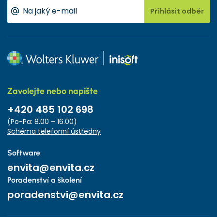
Přihlásit odběr
Zavolejte nebo napište
+420 485 102 698
(Po-Pa: 8.00 – 16.00)
Schéma telefonní ústředny
Software
envita@envita.cz
Poradenství a školení
poradenstvi@envita.cz