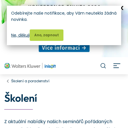
Odebírejte naše notifikace, aby Vám neutekla žádná
novinka.
Ne, děkuji
Ano, zapnout
H
Školení a poradenství
Školení
Z aktuální nabídky našich seminářů pořádaných