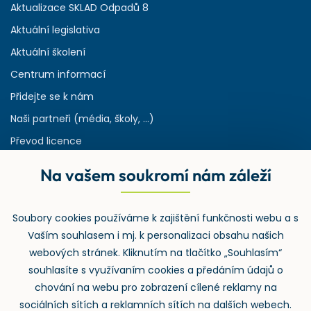
Aktualizace SKLAD Odpadů 8
Aktuální legislativa
Aktuální školení
Centrum informací
Přidejte se k nám
Naši partneři (média, školy, ...)
Převod licence
Reference
Na vašem soukromí nám záleží
Rejstřík používaných zkratek v odpadech
HW & SW požadavky pro náš IS
Soubory cookies používáme k zajištění funkčnosti webu a s
Zpětný odběr
Vaším souhlasem i mj. k personalizaci obsahu našich
webových stránek. Kliknutím na tlačítko „Souhlasím“
souhlasíte s využívaním cookies a předáním údajů o
chování na webu pro zobrazení cílené reklamy na
sociálních sítích a reklamních sítích na dalších webech.