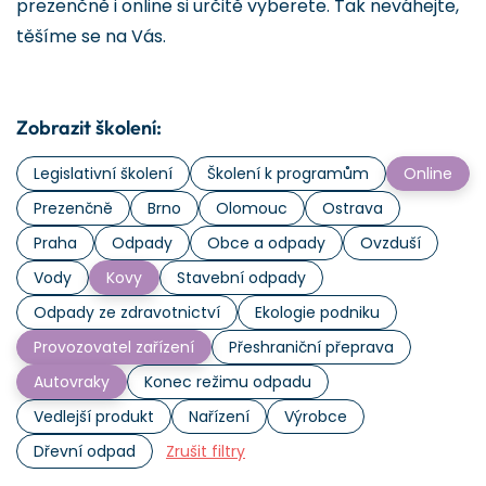
prezenčně i online si určitě vyberete. Tak neváhejte,
těšíme se na Vás.
Zobrazit školení:
Legislativní školení
Školení k programům
Online
Prezenčně
Brno
Olomouc
Ostrava
Praha
Odpady
Obce a odpady
Ovzduší
Vody
Kovy
Stavební odpady
Odpady ze zdravotnictví
Ekologie podniku
Provozovatel zařízení
Přeshraniční přeprava
Autovraky
Konec režimu odpadu
Vedlejší produkt
Nařízení
Výrobce
Dřevní odpad
Zrušit filtry