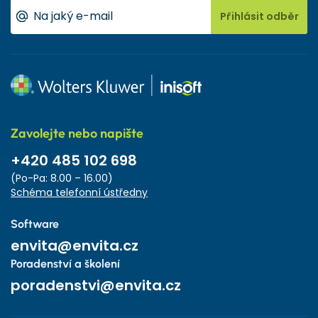
Přihlásit odběr
Zavolejte nebo napište
+420 485 102 698
(Po-Pa: 8.00 – 16.00)
Schéma telefonní ústředny
Software
envita@envita.cz
Poradenství a školení
poradenstvi@envita.cz