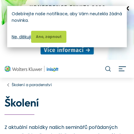
Odebírejte naše notifikace, aby Vám neutekla žádná
novinka.
Ne, děkuji
Ano, zapnout
H
Školení a poradenství
Školení
Z aktuální nabídky našich seminářů pořádaných