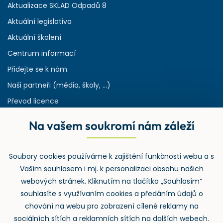
Aktualizace SKLAD Odpadů 8
Aktuální legislativa
Aktuální školení
Centrum informací
Přidejte se k nám
Naši partneři (média, školy, ...)
Převod licence
Reference
Na vašem soukromí nám záleží
Rejstřík používaných zkratek v odpadech
HW & SW požadavky pro náš IS
Soubory cookies používáme k zajištění funkčnosti webu a s
Zpětný odběr
Vaším souhlasem i mj. k personalizaci obsahu našich
webových stránek. Kliknutím na tlačítko „Souhlasím“
souhlasíte s využívaním cookies a předáním údajů o
chování na webu pro zobrazení cílené reklamy na
sociálních sítích a reklamních sítích na dalších webech.