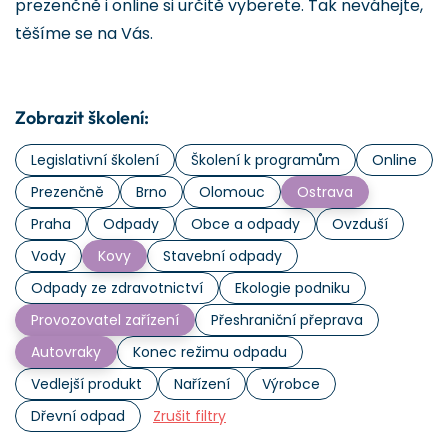
prezenčně i online si určitě vyberete. Tak neváhejte,
těšíme se na Vás.
Zobrazit školení:
Legislativní školení
Školení k programům
Online
Prezenčně
Brno
Olomouc
Ostrava
Praha
Odpady
Obce a odpady
Ovzduší
Vody
Kovy
Stavební odpady
Odpady ze zdravotnictví
Ekologie podniku
Provozovatel zařízení
Přeshraniční přeprava
Autovraky
Konec režimu odpadu
Vedlejší produkt
Nařízení
Výrobce
Dřevní odpad
Zrušit filtry