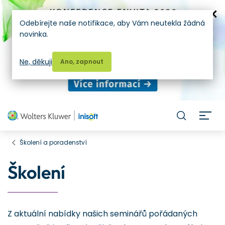
Odebírejte naše notifikace, aby Vám neutekla žádná
novinka.
Ne, děkuji
Ano, zapnout
H
Školení a poradenství
Školení
Z aktuální nabídky našich seminářů pořádaných