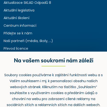
Aktualizace SKLAD Odpadů 8
Aktuální legislativa
Aktuální školení
Centrum informací
Přidejte se k nám
Naši partneři (média, školy, ...)
Převod licence
Reference
Na vašem soukromí nám záleží
Rejstřík používaných zkratek v odpadech
HW & SW požadavky pro náš IS
Soubory cookies používáme k zajištění funkčnosti webu a s
Zpětný odběr
Vaším souhlasem i mj. k personalizaci obsahu našich
webových stránek. Kliknutím na tlačítko „Souhlasím“
souhlasíte s využívaním cookies a předáním údajů o
chování na webu pro zobrazení cílené reklamy na
sociálních sítích a reklamních sítích na dalších webech.