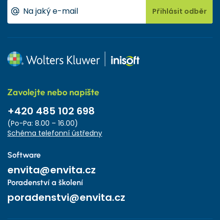
Přihlásit odběr
Zavolejte nebo napište
+420 485 102 698
(Po-Pa: 8.00 – 16.00)
Schéma telefonní ústředny
Software
envita@envita.cz
Poradenství a školení
poradenstvi@envita.cz