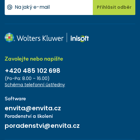
Přihlásit odběr
Zavolejte nebo napište
+420 485 102 698
(Po-Pa: 8.00 – 16.00)
Schéma telefonní ústředny
Software
envita@envita.cz
Poradenství a školení
poradenstvi@envita.cz