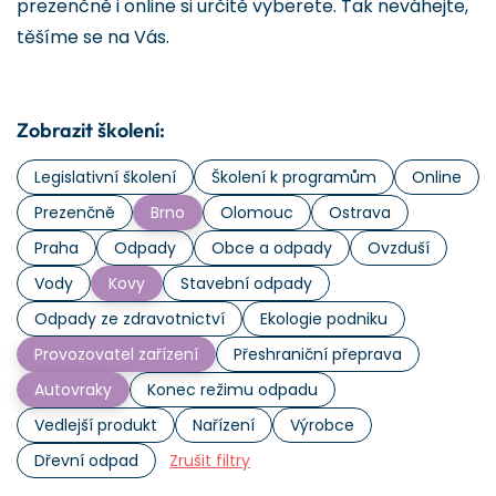
prezenčně i online si určitě vyberete. Tak neváhejte,
těšíme se na Vás.
Zobrazit školení:
Legislativní školení
Školení k programům
Online
Prezenčně
Brno
Olomouc
Ostrava
Praha
Odpady
Obce a odpady
Ovzduší
Vody
Kovy
Stavební odpady
Odpady ze zdravotnictví
Ekologie podniku
Provozovatel zařízení
Přeshraniční přeprava
Autovraky
Konec režimu odpadu
Vedlejší produkt
Nařízení
Výrobce
Dřevní odpad
Zrušit filtry