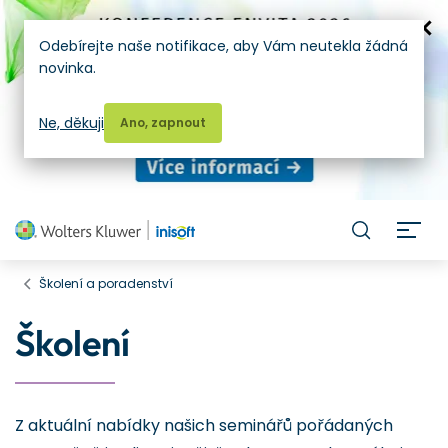
Odebírejte naše notifikace, aby Vám neutekla žádná
novinka.
Ne, děkuji
Ano, zapnout
H
Školení a poradenství
Školení
Z aktuální nabídky našich seminářů pořádaných