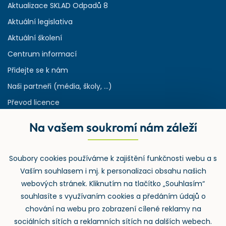
Aktualizace SKLAD Odpadů 8
Aktuální legislativa
Aktuální školení
Centrum informací
Přidejte se k nám
Naši partneři (média, školy, ...)
Převod licence
Reference
Na vašem soukromí nám záleží
Rejstřík používaných zkratek v odpadech
HW & SW požadavky pro náš IS
Soubory cookies používáme k zajištění funkčnosti webu a s
Zpětný odběr
Vaším souhlasem i mj. k personalizaci obsahu našich
webových stránek. Kliknutím na tlačítko „Souhlasím“
souhlasíte s využívaním cookies a předáním údajů o
chování na webu pro zobrazení cílené reklamy na
sociálních sítích a reklamních sítích na dalších webech.