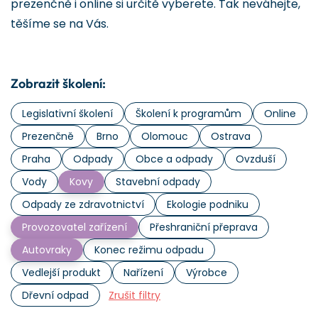
prezenčně i online si určitě vyberete. Tak neváhejte,
těšíme se na Vás.
Zobrazit školení:
Legislativní školení
Školení k programům
Online
Prezenčně
Brno
Olomouc
Ostrava
Praha
Odpady
Obce a odpady
Ovzduší
Vody
Kovy
Stavební odpady
Odpady ze zdravotnictví
Ekologie podniku
Provozovatel zařízení
Přeshraniční přeprava
Autovraky
Konec režimu odpadu
Vedlejší produkt
Nařízení
Výrobce
Dřevní odpad
Zrušit filtry