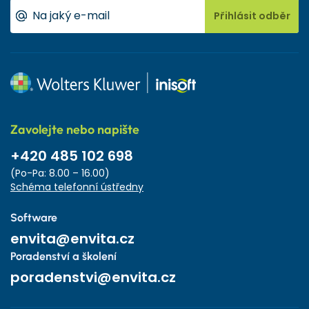
Přihlásit odběr
Zavolejte nebo napište
+420 485 102 698
(Po-Pa: 8.00 – 16.00)
Schéma telefonní ústředny
Software
envita@envita.cz
Poradenství a školení
poradenstvi@envita.cz