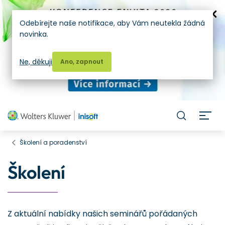
Odebírejte naše notifikace, aby Vám neutekla žádná
novinka.
Ne, děkuji
Ano, zapnout
H
Školení a poradenství
Školení
Z aktuální nabídky našich seminářů pořádaných