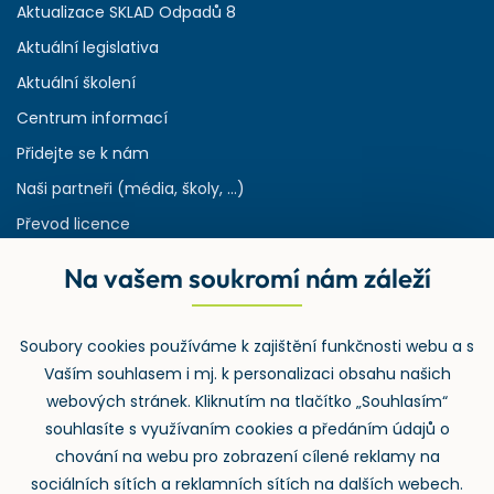
Aktualizace SKLAD Odpadů 8
Aktuální legislativa
Aktuální školení
Centrum informací
Přidejte se k nám
Naši partneři (média, školy, ...)
Převod licence
Reference
Na vašem soukromí nám záleží
Rejstřík používaných zkratek v odpadech
HW & SW požadavky pro náš IS
Soubory cookies používáme k zajištění funkčnosti webu a s
Zpětný odběr
Vaším souhlasem i mj. k personalizaci obsahu našich
webových stránek. Kliknutím na tlačítko „Souhlasím“
souhlasíte s využívaním cookies a předáním údajů o
chování na webu pro zobrazení cílené reklamy na
sociálních sítích a reklamních sítích na dalších webech.