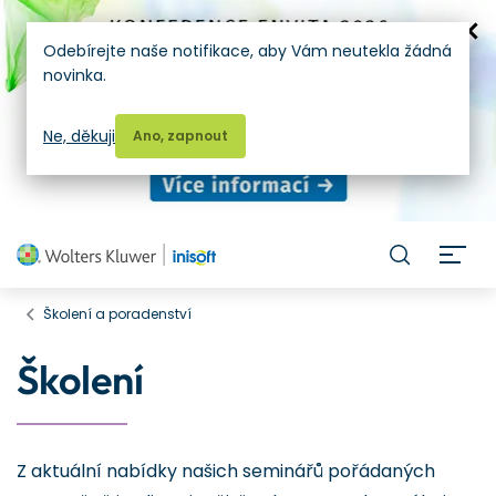
Odebírejte naše notifikace, aby Vám neutekla žádná
novinka.
Ne, děkuji
Ano, zapnout
H
Školení a poradenství
Školení
Z aktuální nabídky našich seminářů pořádaných