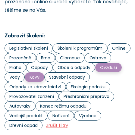
prezenčně i online si určitě vyberete. Tak neváhejte,
těšíme se na Vás.
Zobrazit školení:
Legislativní školení
Školení k programům
Online
Prezenčně
Brno
Olomouc
Ostrava
Praha
Odpady
Obce a odpady
Ovzduší
Vody
Kovy
Stavební odpady
Odpady ze zdravotnictví
Ekologie podniku
Provozovatel zařízení
Přeshraniční přeprava
Autovraky
Konec režimu odpadu
Vedlejší produkt
Nařízení
Výrobce
Dřevní odpad
Zrušit filtry