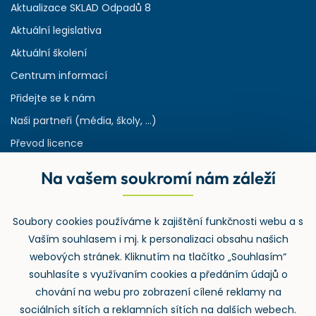
Aktualizace SKLAD Odpadů 8
Aktuální legislativa
Aktuální školení
Centrum informací
Přidejte se k nám
Naši partneři (média, školy, ...)
Převod licence
Reference
Na vašem soukromí nám záleží
Rejstřík používaných zkratek v odpadech
HW & SW požadavky pro náš IS
Soubory cookies používáme k zajištění funkčnosti webu a s
Zpětný odběr
Vaším souhlasem i mj. k personalizaci obsahu našich
webových stránek. Kliknutím na tlačítko „Souhlasím“
souhlasíte s využívaním cookies a předáním údajů o
chování na webu pro zobrazení cílené reklamy na
sociálních sítích a reklamních sítích na dalších webech.