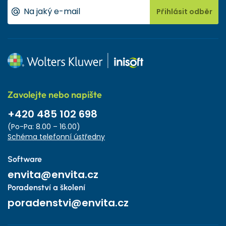
Přihlásit odběr
Zavolejte nebo napište
+420 485 102 698
(Po-Pa: 8.00 – 16.00)
Schéma telefonní ústředny
Software
envita@envita.cz
Poradenství a školení
poradenstvi@envita.cz