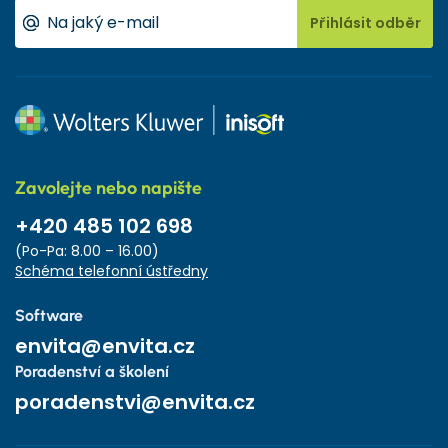
Přihlásit odběr
Zavolejte nebo napište
+420 485 102 698
(Po-Pa: 8.00 – 16.00)
Schéma telefonní ústředny
Software
envita@envita.cz
Poradenství a školení
poradenstvi@envita.cz