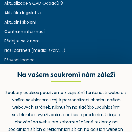
Aktualizace SKLAD Odpadů 8
Aktuální legislativa
Aktuální školení
Centrum informací
Přidejte se k nám
Naši partneři (média, školy, ...)
Převod licence
Reference
Na vašem soukromí nám záleží
Rejstřík používaných zkratek v odpadech
HW & SW požadavky pro náš IS
Soubory cookies používáme k zajištění funkčnosti webu a s
Zpětný odběr
Vaším souhlasem i mj. k personalizaci obsahu našich
webových stránek. Kliknutím na tlačítko „Souhlasím“
souhlasíte s využívaním cookies a předáním údajů o
chování na webu pro zobrazení cílené reklamy na
sociálních sítích a reklamních sítích na dalších webech.