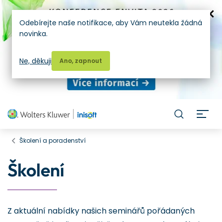
Odebírejte naše notifikace, aby Vám neutekla žádná
novinka.
Ne, děkuji
Ano, zapnout
H
Školení a poradenství
Školení
Z aktuální nabídky našich seminářů pořádaných