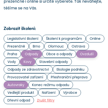
prezenčně i online si určitě vyberete. Tak neváhejte,
těšíme se na Vás.
Zobrazit školení:
Legislativní školení
Školení k programům
Online
Prezenčně
Brno
Olomouc
Ostrava
Praha
Odpady
Obce a odpady
Ovzduší
Vody
Kovy
Stavební odpady
Odpady ze zdravotnictví
Ekologie podniku
Provozovatel zařízení
Přeshraniční přeprava
Autovraky
Konec režimu odpadu
Vedlejší produkt
Nařízení
Výrobce
Dřevní odpad
Zrušit filtry