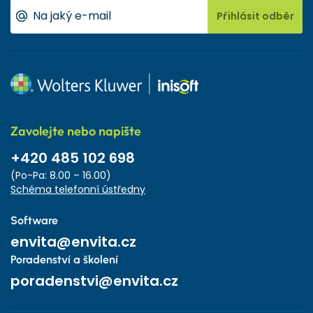
Přihlásit odběr
Zavolejte nebo napište
+420 485 102 698
(Po-Pa: 8.00 – 16.00)
Schéma telefonní ústředny
Software
envita@envita.cz
Poradenství a školení
poradenstvi@envita.cz