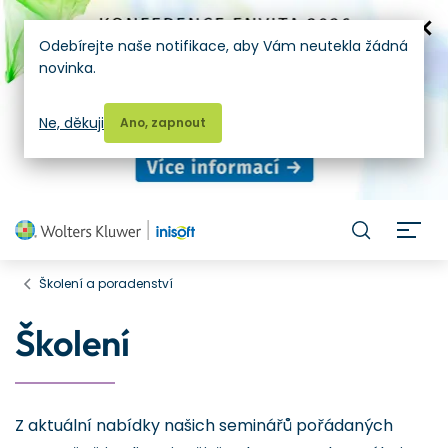
Odebírejte naše notifikace, aby Vám neutekla žádná
novinka.
Ne, děkuji
Ano, zapnout
H
Školení a poradenství
Školení
Z aktuální nabídky našich seminářů pořádaných