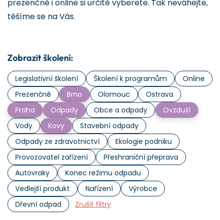
prezenčně i online si určitě vyberete. Tak neváhejte,
těšíme se na Vás.
Zobrazit školení:
Legislativní školení
Školení k programům
Online
Prezenčně
Brno
Olomouc
Ostrava
Praha
Odpady
Obce a odpady
Ovzduší
Vody
Kovy
Stavební odpady
Odpady ze zdravotnictví
Ekologie podniku
Provozovatel zařízení
Přeshraniční přeprava
Autovraky
Konec režimu odpadu
Vedlejší produkt
Nařízení
Výrobce
Dřevní odpad
Zrušit filtry