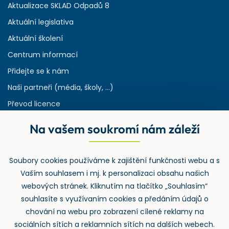
Aktualizace SKLAD Odpadů 8
Aktuální legislativa
Aktuální školení
Centrum informací
Přidejte se k nám
Naši partneři (média, školy, ...)
Převod licence
Reference
Na vašem soukromí nám záleží
Rejstřík používaných zkratek v odpadech
HW & SW požadavky pro náš IS
Soubory cookies používáme k zajištění funkčnosti webu a s
Zpětný odběr
Vaším souhlasem i mj. k personalizaci obsahu našich
webových stránek. Kliknutím na tlačítko „Souhlasím“
souhlasíte s využívaním cookies a předáním údajů o
chování na webu pro zobrazení cílené reklamy na
sociálních sítích a reklamních sítích na dalších webech.