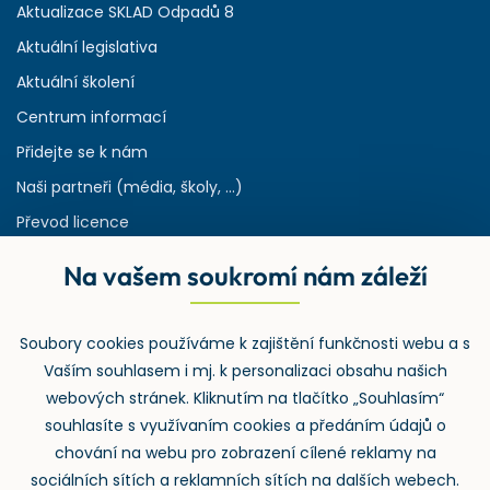
Aktualizace SKLAD Odpadů 8
Aktuální legislativa
Aktuální školení
Centrum informací
Přidejte se k nám
Naši partneři (média, školy, ...)
Převod licence
Reference
Na vašem soukromí nám záleží
Rejstřík používaných zkratek v odpadech
HW & SW požadavky pro náš IS
Soubory cookies používáme k zajištění funkčnosti webu a s
Zpětný odběr
Vaším souhlasem i mj. k personalizaci obsahu našich
webových stránek. Kliknutím na tlačítko „Souhlasím“
souhlasíte s využívaním cookies a předáním údajů o
chování na webu pro zobrazení cílené reklamy na
sociálních sítích a reklamních sítích na dalších webech.