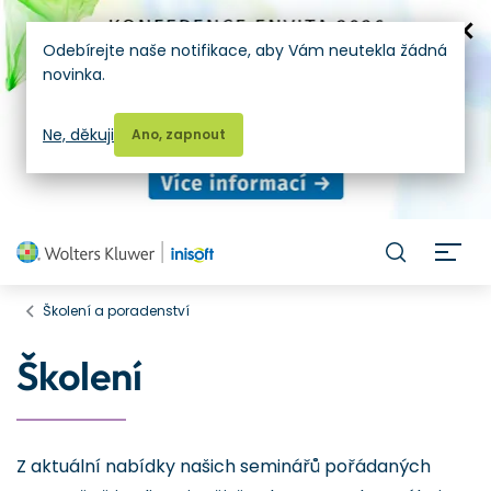
Odebírejte naše notifikace, aby Vám neutekla žádná
novinka.
Ne, děkuji
Ano, zapnout
H
Školení a poradenství
Školení
Z aktuální nabídky našich seminářů pořádaných