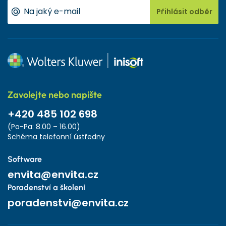
Přihlásit odběr
Zavolejte nebo napište
+420 485 102 698
(Po-Pa: 8.00 – 16.00)
Schéma telefonní ústředny
Software
envita@envita.cz
Poradenství a školení
poradenstvi@envita.cz