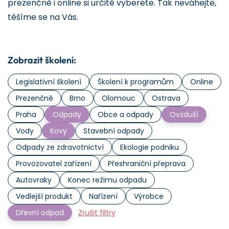
prezenčně i online si určitě vyberete. Tak neváhejte,
těšíme se na Vás.
Zobrazit školení:
Legislativní školení
Školení k programům
Online
Prezenčně
Brno
Olomouc
Ostrava
Praha
Odpady
Obce a odpady
Ovzduší
Vody
Kovy
Stavební odpady
Odpady ze zdravotnictví
Ekologie podniku
Provozovatel zařízení
Přeshraniční přeprava
Autovraky
Konec režimu odpadu
Vedlejší produkt
Nařízení
Výrobce
Dřevní odpad
Zrušit filtry