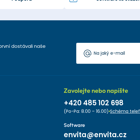
první dostávali naše
Zavolejte nebo napište
+420 485 102 698
(Po-Pa: 8.00 – 16.00)
Schéma telef
Software
envita@envita.cz