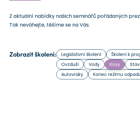
Z aktuální nabídky našich seminářů pořádaných prezen
Tak neváhejte, těšíme se na Vás.
Zobrazit školení:
Legislativní školení
Školení k p
Ovzduší
Vody
Kovy
Stav
Autovraky
Konec režimu odpad