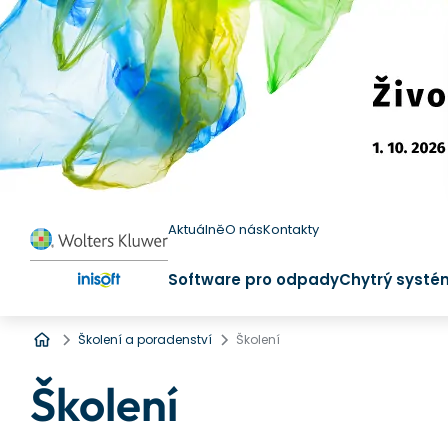
Aktuálně
O nás
Kontakty
Software pro odpady
Chytrý systé
Úvod
Školení a poradenství
Školení
Školení