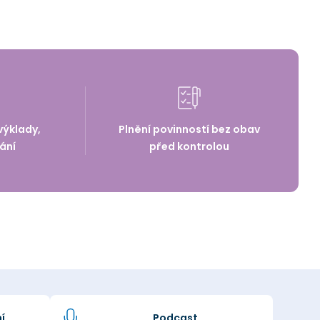
výklady,
Plnění povinností bez obav
ání
před kontrolou
í
Podcast