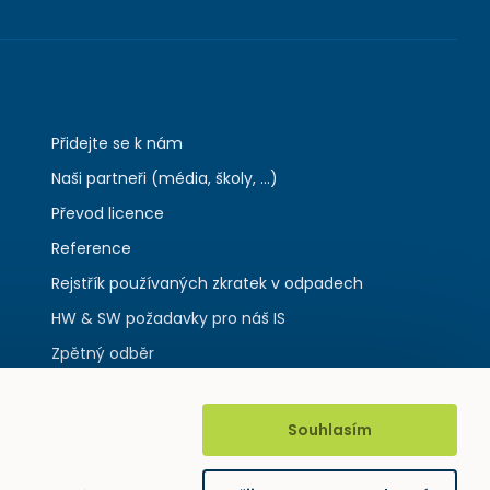
Přidejte se k nám
Naši partneři (média, školy, ...)
Převod licence
Reference
Rejstřík používaných zkratek v odpadech
HW & SW požadavky pro náš IS
Zpětný odběr
Souhlasím