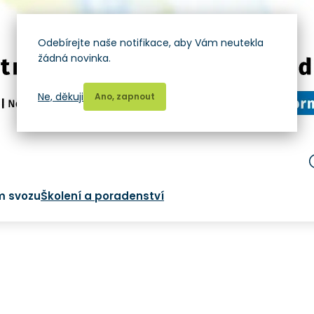
Odebírejte naše notifikace, aby Vám neutekla
žádná novinka.
Ne, děkuji
Ano, zapnout
m svozu
Školení a poradenství