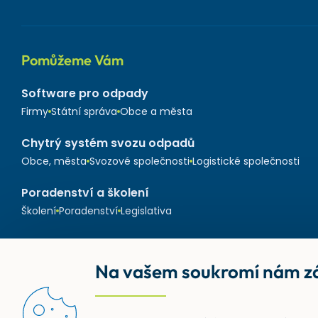
Pomůžeme Vám
Software pro odpady
Firmy
Státní správa
Obce a města
Chytrý systém svozu odpadů
Obce, města
Svozové společnosti
Logistické společnosti
Poradenství a školení
Školení
Poradenství
Legislativa
Na vašem soukromí nám zá