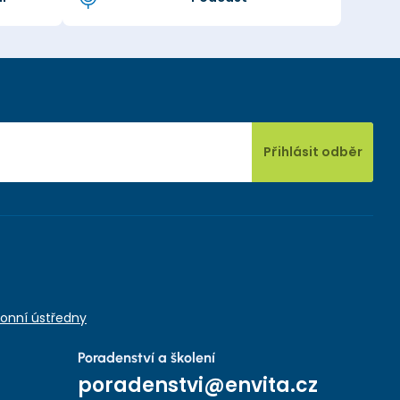
Přihlásit odběr
onní ústředny
Poradenství a školení
poradenstvi@envita.cz