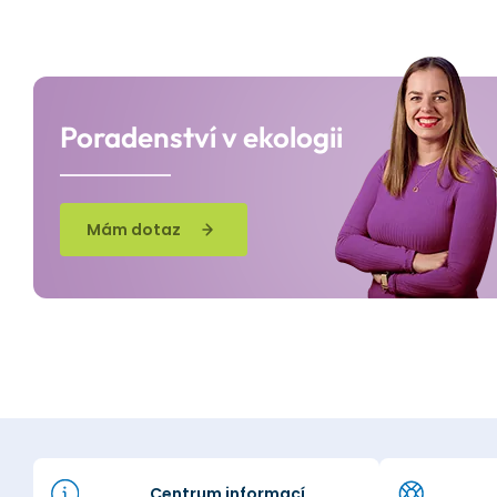
Poradenství v ekologii
Mám dotaz
Centrum informací