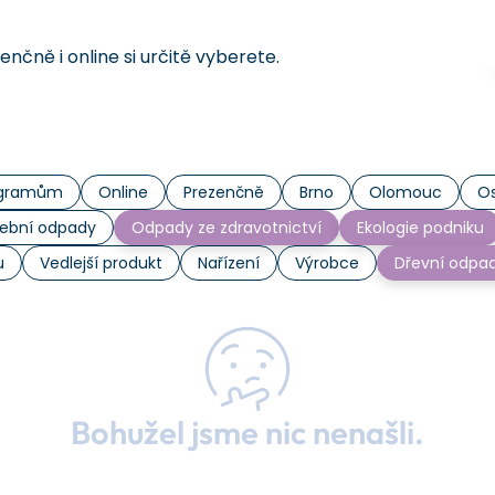
čně i online si určitě vyberete.
rogramům
Online
Prezenčně
Brno
Olomouc
Os
ební odpady
Odpady ze zdravotnictví
Ekologie podniku
u
Vedlejší produkt
Nařízení
Výrobce
Dřevní odpa
Bohužel jsme nic nenašli.