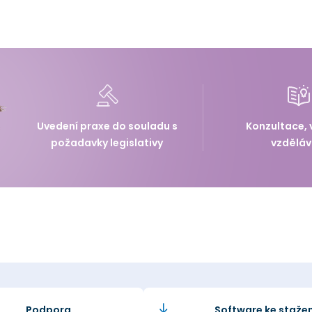
Uvedení praxe do souladu s
Konzultace, 
požadavky legislativy
vzděláv
Podpora
Software ke stažen