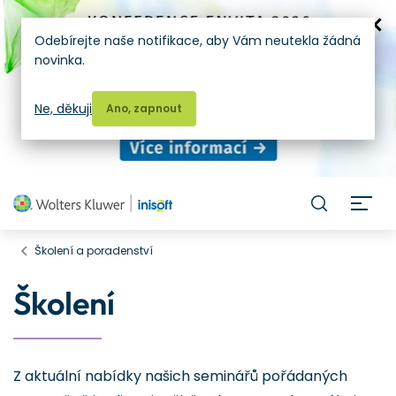
Odebírejte naše notifikace, aby Vám neutekla žádná
novinka.
Ne, děkuji
Ano, zapnout
H
Školení a poradenství
Školení
Z aktuální nabídky našich seminářů pořádaných