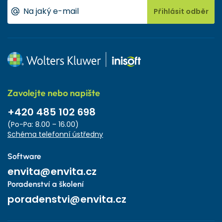
Přihlásit odběr
Zavolejte nebo napište
+420 485 102 698
(Po-Pa: 8.00 – 16.00)
Schéma telefonní ústředny
Software
envita@envita.cz
Poradenství a školení
poradenstvi@envita.cz