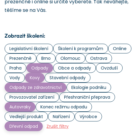
prezenčně i online si určitě vyberete. Tak neváhejte,
těšíme se na Vás.
Zobrazit školení:
Legislativní školení
Školení k programům
Online
Prezenčně
Brno
Olomouc
Ostrava
Praha
Odpady
Obce a odpady
Ovzduší
Vody
Kovy
Stavební odpady
Odpady ze zdravotnictví
Ekologie podniku
Provozovatel zařízení
Přeshraniční přeprava
Autovraky
Konec režimu odpadu
Vedlejší produkt
Nařízení
Výrobce
Dřevní odpad
Zrušit filtry