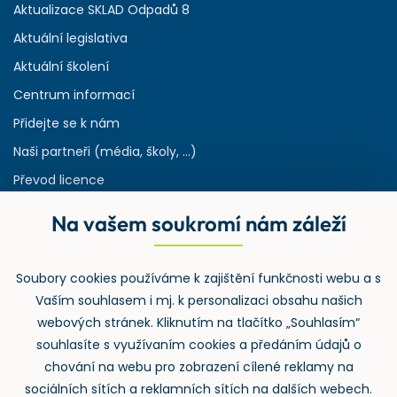
Aktualizace SKLAD Odpadů 8
Aktuální legislativa
Aktuální školení
Centrum informací
Přidejte se k nám
Naši partneři (média, školy, ...)
Převod licence
Reference
Na vašem soukromí nám záleží
Rejstřík používaných zkratek v odpadech
HW & SW požadavky pro náš IS
Soubory cookies používáme k zajištění funkčnosti webu a s
Zpětný odběr
Vaším souhlasem i mj. k personalizaci obsahu našich
webových stránek. Kliknutím na tlačítko „Souhlasím“
souhlasíte s využívaním cookies a předáním údajů o
chování na webu pro zobrazení cílené reklamy na
sociálních sítích a reklamních sítích na dalších webech.