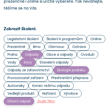
prezenčně i online si určitě vyberete. Tak neváhejte,
těšíme se na Vás.
Zobrazit školení:
Legislativní školení
Školení k programům
Online
Prezenčně
Brno
Olomouc
Ostrava
Praha
Odpady
Obce a odpady
Ovzduší
Vody
Kovy
Stavební odpady
Odpady ze zdravotnictví
Ekologie podniku
Provozovatel zařízení
Přeshraniční přeprava
Autovraky
Konec režimu odpadu
Vedlejší produkt
Nařízení
Výrobce
Dřevní odpad
Zrušit filtry