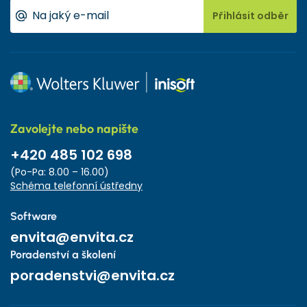
Přihlásit odběr
Zavolejte nebo napište
+420 485 102 698
(Po-Pa: 8.00 – 16.00)
Schéma telefonní ústředny
Software
envita@envita.cz
Poradenství a školení
poradenstvi@envita.cz