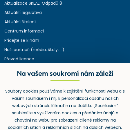
Aktualizace SKLAD Odpadů 8
Aktuální legislativa
Aktuální školení
Centrum informací
Přidejte se k nám
Naši partneři (média, školy, ...)
Převod licence
Reference
Na vašem soukromí nám záleží
Rejstřík používaných zkratek v odpadech
HW & SW požadavky pro náš IS
Soubory cookies používáme k zajištění funkčnosti webu a s
Zpětný odběr
Vaším souhlasem i mj. k personalizaci obsahu našich
webových stránek. Kliknutím na tlačítko „Souhlasím“
souhlasíte s využívaním cookies a předáním údajů o
chování na webu pro zobrazení cílené reklamy na
sociálních sítích a reklamních sítích na dalších webech.