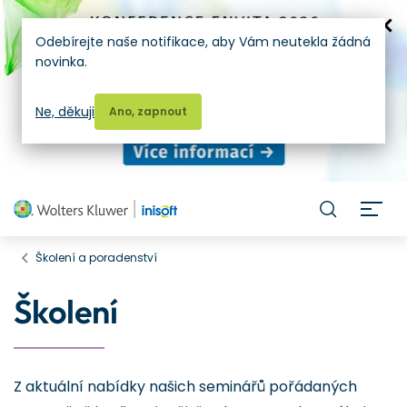
Odebírejte naše notifikace, aby Vám neutekla žádná
novinka.
Ne, děkuji
Ano, zapnout
H
Školení a poradenství
Školení
Z aktuální nabídky našich seminářů pořádaných