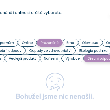
čně i online si určitě vyberete.
rogramům
Online
Prezenčně
Brno
Olomouc
Os
ební odpady
Odpady ze zdravotnictví
Ekologie podniku
u
Vedlejší produkt
Nařízení
Výrobce
Dřevní odpa
Bohužel jsme nic nenašli.