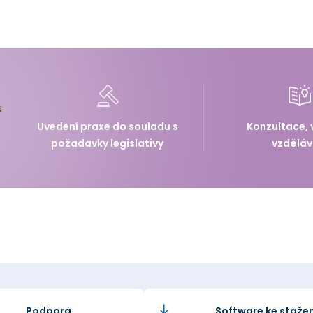
Uvedení praxe do souladu s
Konzultace, 
požadavky legislativy
vzděláv
Podpora
Software ke stažen