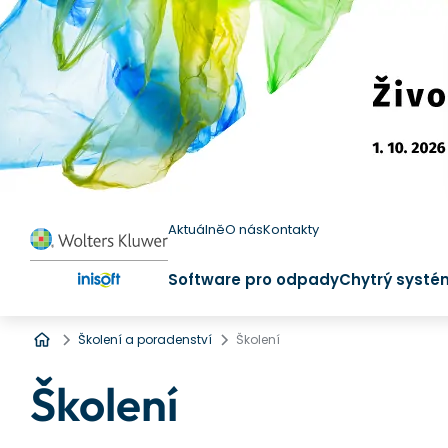
Aktuálně
O nás
Kontakty
Software pro odpady
Chytrý systé
Úvod
Školení a poradenství
Školení
Školení