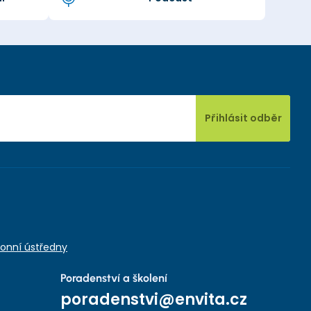
Přihlásit odběr
onní ústředny
Poradenství a školení
poradenstvi@envita.cz