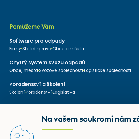
Pomůžeme Vám
Software pro odpady
Firmy
Státní správa
Obce a města
Chytrý systém svozu odpadů
Obce, města
Svozové společnosti
Logistické společnosti
Poradenství a školení
Školení
Poradenství
Legislativa
Na vašem soukromí nám zá