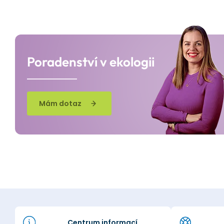
Poradenství v ekologii
Mám dotaz
Centrum informací