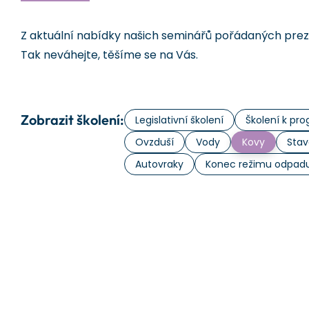
Z aktuální nabídky našich seminářů pořádaných prezen
Tak neváhejte, těšíme se na Vás.
Zobrazit školení:
Legislativní školení
Školení k p
Ovzduší
Vody
Kovy
Stav
Autovraky
Konec režimu odpad