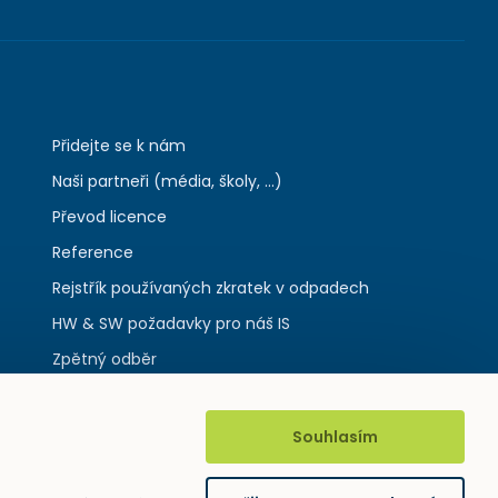
Přidejte se k nám
Naši partneři (média, školy, ...)
Převod licence
Reference
Rejstřík používaných zkratek v odpadech
HW & SW požadavky pro náš IS
Zpětný odběr
Souhlasím