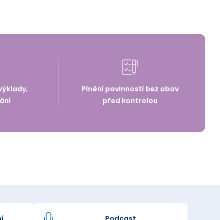
výklady,
Plnění povinností bez obav
ání
před kontrolou
í
Podcast