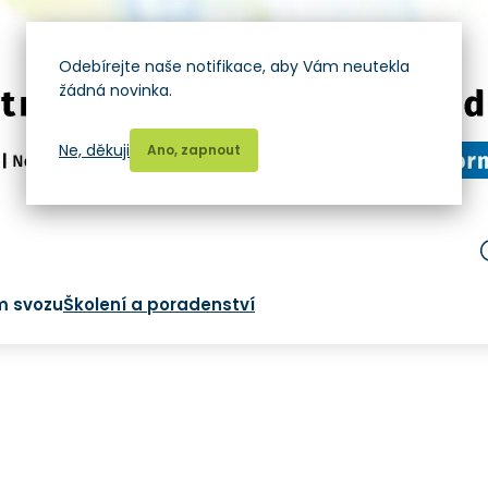
Odebírejte naše notifikace, aby Vám neutekla
žádná novinka.
Ne, děkuji
Ano, zapnout
m svozu
Školení a poradenství