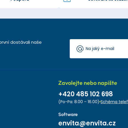
první dostávali naše
Zavolejte nebo napište
+420 485 102 698
(Po-Pa: 8.00 – 16.00)
Schéma telef
Software
envita@envita.cz