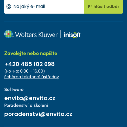
Přihlásit odběr
Zavolejte nebo napište
+420 485 102 698
(Po-Pa: 8.00 – 16.00)
Schéma telefonní ústředny
Software
envita@envita.cz
Poradenství a školení
poradenstvi@envita.cz