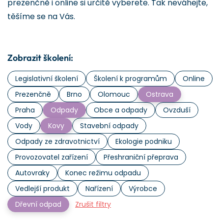
prezenčně i online si určitě vyberete. Tak neváhejte,
těšíme se na Vás.
Zobrazit školení:
Legislativní školení
Školení k programům
Online
Prezenčně
Brno
Olomouc
Ostrava
Praha
Odpady
Obce a odpady
Ovzduší
Vody
Kovy
Stavební odpady
Odpady ze zdravotnictví
Ekologie podniku
Provozovatel zařízení
Přeshraniční přeprava
Autovraky
Konec režimu odpadu
Vedlejší produkt
Nařízení
Výrobce
Dřevní odpad
Zrušit filtry