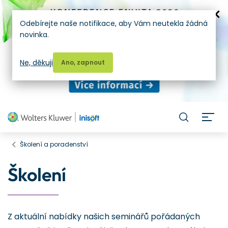
Odebírejte naše notifikace, aby Vám neutekla žádná
novinka.
Ne, děkuji
Ano, zapnout
H
Školení a poradenství
Školení
Z aktuální nabídky našich seminářů pořádaných