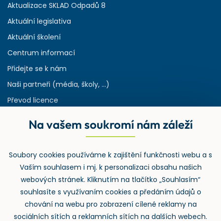
Aktualizace SKLAD Odpadů 8
Aktuální legislativa
Aktuální školení
Centrum informací
Přidejte se k nám
Naši partneři (média, školy, ...)
Převod licence
Reference
Na vašem soukromí nám záleží
Rejstřík používaných zkratek v odpadech
HW & SW požadavky pro náš IS
Soubory cookies používáme k zajištění funkčnosti webu a s
Zpětný odběr
Vaším souhlasem i mj. k personalizaci obsahu našich
webových stránek. Kliknutím na tlačítko „Souhlasím“
souhlasíte s využívaním cookies a předáním údajů o
chování na webu pro zobrazení cílené reklamy na
sociálních sítích a reklamních sítích na dalších webech.