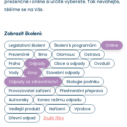
prezenčně i online si určitě vyberete. Tak neváhejte,
těšíme se na Vás.
Zobrazit školení:
Legislativní školení
Školení k programům
Online
Prezenčně
Brno
Olomouc
Ostrava
Praha
Odpady
Obce a odpady
Ovzduší
Vody
Kovy
Stavební odpady
Odpady ze zdravotnictví
Ekologie podniku
Provozovatel zařízení
Přeshraniční přeprava
Autovraky
Konec režimu odpadu
Vedlejší produkt
Nařízení
Výrobce
Dřevní odpad
Zrušit filtry