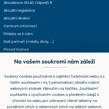
Aktualizace SKLAD Odpadů 8
Aktuální legislativa
Aktuální školení
Centrum informací
Přidejte se k nám
Naši partneři (média, školy, ...)
Převod licence
Reference
Na vašem soukromí nám záleží
Rejstřík používaných zkratek v odpadech
HW & SW požadavky pro náš IS
Soubory cookies používáme k zajištění funkčnosti webu a s
Zpětný odběr
Vaším souhlasem i mj. k personalizaci obsahu našich
webových stránek. Kliknutím na tlačítko „Souhlasím“
souhlasíte s využívaním cookies a předáním údajů o
chování na webu pro zobrazení cílené reklamy na
sociálních sítích a reklamních sítích na dalších webech.