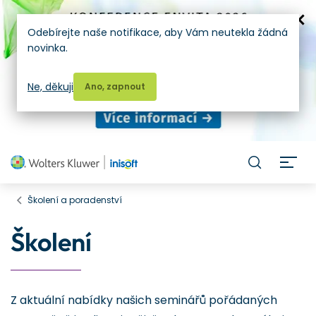
Odebírejte naše notifikace, aby Vám neutekla žádná
novinka.
Ne, děkuji
Ano, zapnout
H
Školení a poradenství
Školení
Z aktuální nabídky našich seminářů pořádaných