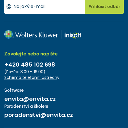
Přihlásit odběr
Zavolejte nebo napište
+420 485 102 698
(Po-Pa: 8.00 – 16.00)
Schéma telefonní ústředny
Software
envita@envita.cz
Poradenství a školení
poradenstvi@envita.cz