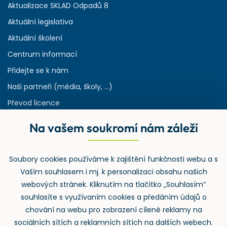
Aktualizace SKLAD Odpadů 8
Aktuální legislativa
Aktuální školení
Centrum informací
Přidejte se k nám
Naši partneři (média, školy, ...)
Převod licence
Reference
Na vašem soukromí nám záleží
Rejstřík používaných zkratek v odpadech
HW & SW požadavky pro náš IS
Soubory cookies používáme k zajištění funkčnosti webu a s
Zpětný odběr
Vaším souhlasem i mj. k personalizaci obsahu našich
webových stránek. Kliknutím na tlačítko „Souhlasím“
souhlasíte s využívaním cookies a předáním údajů o
chování na webu pro zobrazení cílené reklamy na
sociálních sítích a reklamních sítích na dalších webech.