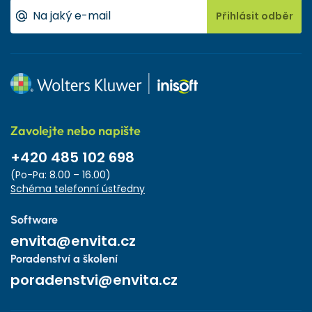
Přihlásit odběr
Zavolejte nebo napište
+420 485 102 698
(Po-Pa: 8.00 – 16.00)
Schéma telefonní ústředny
Software
envita@envita.cz
Poradenství a školení
poradenstvi@envita.cz