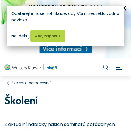
Odebírejte naše notifikace, aby Vám neutekla žádná
novinka.
Ne, děkuji
Ano, zapnout
H
Školení a poradenství
Školení
Z aktuální nabídky našich seminářů pořádaných