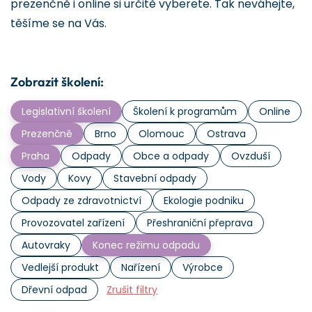
prezenčně i online si určitě vyberete. Tak neváhejte,
těšíme se na Vás.
Zobrazit školení:
Legislativní školení
Školení k programům
Online
Prezenčně
Brno
Olomouc
Ostrava
Praha
Odpady
Obce a odpady
Ovzduší
Vody
Kovy
Stavební odpady
Odpady ze zdravotnictví
Ekologie podniku
Provozovatel zařízení
Přeshraniční přeprava
Autovraky
Konec režimu odpadu
Vedlejší produkt
Nařízení
Výrobce
Dřevní odpad
Zrušit filtry