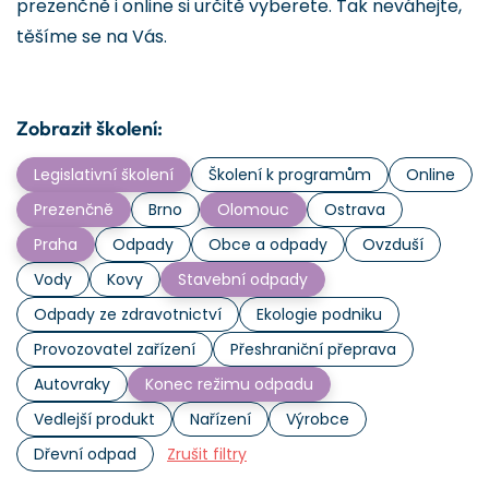
prezenčně i online si určitě vyberete. Tak neváhejte,
těšíme se na Vás.
Zobrazit školení:
Legislativní školení
Školení k programům
Online
Prezenčně
Brno
Olomouc
Ostrava
Praha
Odpady
Obce a odpady
Ovzduší
Vody
Kovy
Stavební odpady
Odpady ze zdravotnictví
Ekologie podniku
Provozovatel zařízení
Přeshraniční přeprava
Autovraky
Konec režimu odpadu
Vedlejší produkt
Nařízení
Výrobce
Dřevní odpad
Zrušit filtry