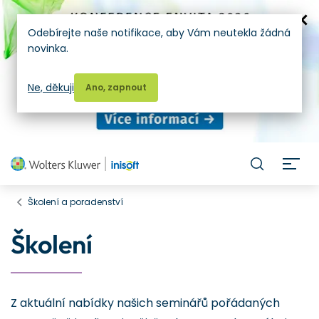
Odebírejte naše notifikace, aby Vám neutekla žádná
novinka.
Ne, děkuji
Ano, zapnout
H
Školení a poradenství
Školení
Z aktuální nabídky našich seminářů pořádaných