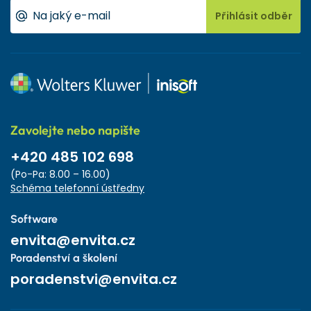
Přihlásit odběr
Zavolejte nebo napište
+420 485 102 698
(Po-Pa: 8.00 – 16.00)
Schéma telefonní ústředny
Software
envita@envita.cz
Poradenství a školení
poradenstvi@envita.cz