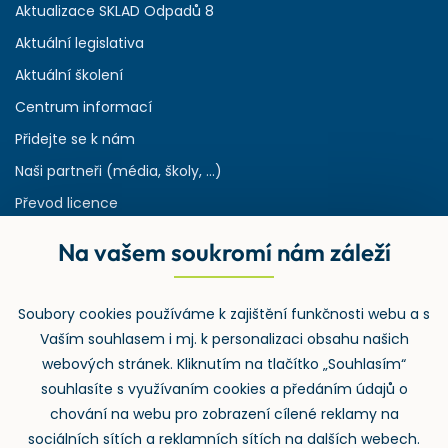
Aktualizace SKLAD Odpadů 8
Aktuální legislativa
Aktuální školení
Centrum informací
Přidejte se k nám
Naši partneři (média, školy, ...)
Převod licence
Reference
Na vašem soukromí nám záleží
Rejstřík používaných zkratek v odpadech
HW & SW požadavky pro náš IS
Soubory cookies používáme k zajištění funkčnosti webu a s
Zpětný odběr
Vaším souhlasem i mj. k personalizaci obsahu našich
webových stránek. Kliknutím na tlačítko „Souhlasím“
souhlasíte s využívaním cookies a předáním údajů o
chování na webu pro zobrazení cílené reklamy na
sociálních sítích a reklamních sítích na dalších webech.