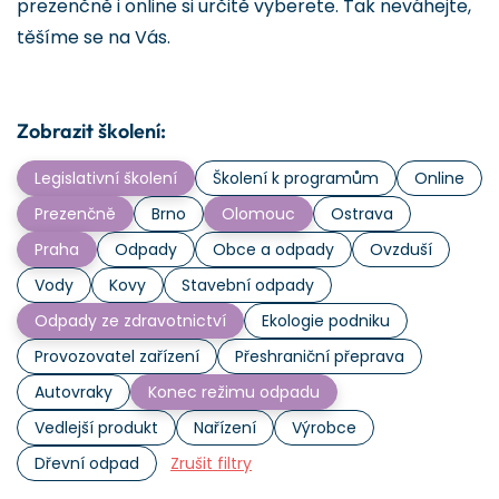
prezenčně i online si určitě vyberete. Tak neváhejte,
těšíme se na Vás.
Zobrazit školení:
Legislativní školení
Školení k programům
Online
Prezenčně
Brno
Olomouc
Ostrava
Praha
Odpady
Obce a odpady
Ovzduší
Vody
Kovy
Stavební odpady
Odpady ze zdravotnictví
Ekologie podniku
Provozovatel zařízení
Přeshraniční přeprava
Autovraky
Konec režimu odpadu
Vedlejší produkt
Nařízení
Výrobce
Dřevní odpad
Zrušit filtry