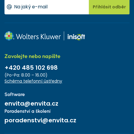
Přihlásit odběr
Zavolejte nebo napište
+420 485 102 698
(Po-Pa: 8.00 – 16.00)
Schéma telefonní ústředny
Software
envita@envita.cz
Poradenství a školení
poradenstvi@envita.cz