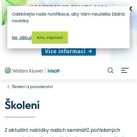
Odebírejte naše notifikace, aby Vám neutekla žádná
novinka.
Ne, děkuji
Ano, zapnout
H
Školení a poradenství
Školení
Z aktuální nabídky našich seminářů pořádaných