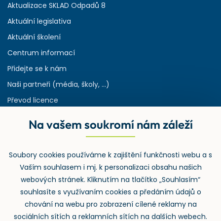
Aktualizace SKLAD Odpadů 8
Aktuální legislativa
Aktuální školení
Centrum informací
Přidejte se k nám
Naši partneři (média, školy, ...)
Převod licence
Reference
Na vašem soukromí nám záleží
Rejstřík používaných zkratek v odpadech
HW & SW požadavky pro náš IS
Soubory cookies používáme k zajištění funkčnosti webu a s
Zpětný odběr
Vaším souhlasem i mj. k personalizaci obsahu našich
webových stránek. Kliknutím na tlačítko „Souhlasím“
souhlasíte s využívaním cookies a předáním údajů o
chování na webu pro zobrazení cílené reklamy na
sociálních sítích a reklamních sítích na dalších webech.