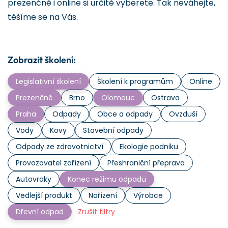
prezenčně i online si určitě vyberete. Tak neváhejte,
těšíme se na Vás.
Zobrazit školení:
Legislativní školení
Školení k programům
Online
Prezenčně
Brno
Olomouc
Ostrava
Praha
Odpady
Obce a odpady
Ovzduší
Vody
Kovy
Stavební odpady
Odpady ze zdravotnictví
Ekologie podniku
Provozovatel zařízení
Přeshraniční přeprava
Autovraky
Konec režimu odpadu
Vedlejší produkt
Nařízení
Výrobce
Dřevní odpad
Zrušit filtry