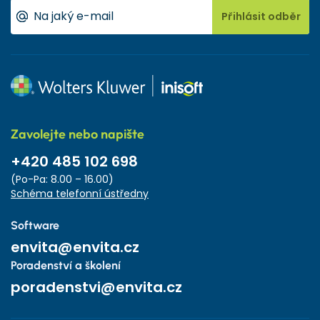
Přihlásit odběr
Zavolejte nebo napište
+420 485 102 698
(Po-Pa: 8.00 – 16.00)
Schéma telefonní ústředny
Software
envita@envita.cz
Poradenství a školení
poradenstvi@envita.cz