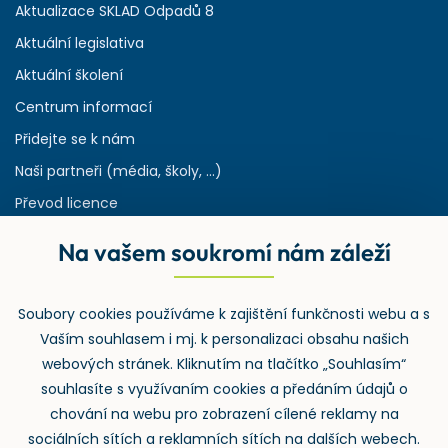
Aktualizace SKLAD Odpadů 8
Aktuální legislativa
Aktuální školení
Centrum informací
Přidejte se k nám
Naši partneři (média, školy, ...)
Převod licence
Reference
Na vašem soukromí nám záleží
Rejstřík používaných zkratek v odpadech
HW & SW požadavky pro náš IS
Soubory cookies používáme k zajištění funkčnosti webu a s
Zpětný odběr
Vaším souhlasem i mj. k personalizaci obsahu našich
webových stránek. Kliknutím na tlačítko „Souhlasím“
souhlasíte s využívaním cookies a předáním údajů o
chování na webu pro zobrazení cílené reklamy na
sociálních sítích a reklamních sítích na dalších webech.