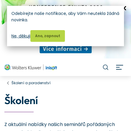
Odebírejte naše notifikace, aby Vám neutekla žádná
novinka.
Ne, děkuji
Ano, zapnout
H
Školení a poradenství
Školení
Z aktuální nabídky našich seminářů pořádaných