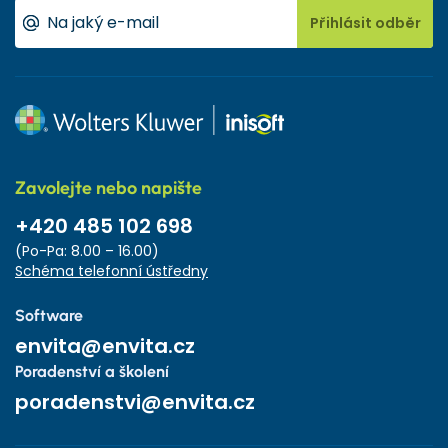
Přihlásit odběr
Zavolejte nebo napište
+420 485 102 698
(Po-Pa: 8.00 – 16.00)
Schéma telefonní ústředny
Software
envita@envita.cz
Poradenství a školení
poradenstvi@envita.cz