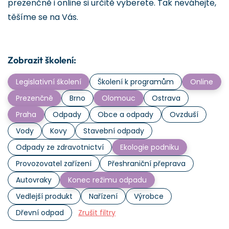
prezenčně i online si určitě vyberete. Tak neváhejte,
těšíme se na Vás.
Zobrazit školení:
Legislativní školení
Školení k programům
Online
Prezenčně
Brno
Olomouc
Ostrava
Praha
Odpady
Obce a odpady
Ovzduší
Vody
Kovy
Stavební odpady
Odpady ze zdravotnictví
Ekologie podniku
Provozovatel zařízení
Přeshraniční přeprava
Autovraky
Konec režimu odpadu
Vedlejší produkt
Nařízení
Výrobce
Dřevní odpad
Zrušit filtry