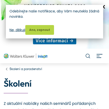
Odebírejte naše notifikace, aby Vám neutekla žádná
novinka.
Ne, děkuji
Ano, zapnout
H
Školení a poradenství
Školení
Z aktuální nabídky našich seminářů pořádaných