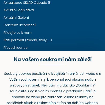
Aktualizace SKLAD Odpadů 8
Aktuální legislativa
Aktuální školení
Centrum informací
Přidejte se k nám
Naši partneři (média, školy, ...)
Převod licence
Reference
Na vašem soukromí nám záleží
Rejstřík používaných zkratek v odpadech
HW & SW požadavky pro náš IS
Soubory cookies používáme k zajištění funkčnosti webu a s
Zpětný odběr
Vaším souhlasem i mj. k personalizaci obsahu našich
webových stránek. Kliknutím na tlačítko „Souhlasím“
souhlasíte s využívaním cookies a předáním údajů o
chování na webu pro zobrazení cílené reklamy na
sociálních sítích a reklamních sítích na dalších webech.