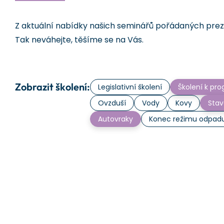
Z aktuální nabídky našich seminářů pořádaných prezen
Tak neváhejte, těšíme se na Vás.
Zobrazit školení:
Legislativní školení
Školení k p
Ovzduší
Vody
Kovy
Stav
Autovraky
Konec režimu odpad