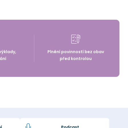
výklady,
Plnění povinností bez obav
ání
před kontrolou
í
Podcast