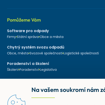
Pomůžeme Vám
Software pro odpady
Firmy
Státní správa
Obce a města
Chytrý systém svozu odpadů
Obce, města
Svozové společnosti
Logistické společnosti
Poradenství a školení
Školení
Poradenství
Legislativa
Na vašem soukromí nám zá