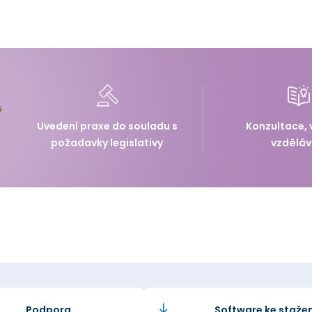
Uvedení praxe do souladu s
Konzultace, 
požadavky legislativy
vzděláv
Podpora
Software ke stažen