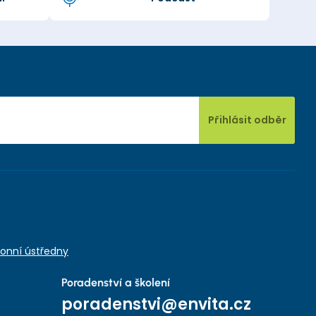
Přihlásit odběr
onní ústředny
Poradenství a školení
poradenstvi@envita.cz