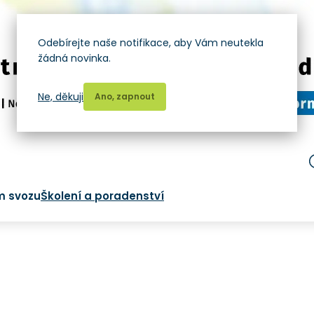
Odebírejte naše notifikace, aby Vám neutekla
žádná novinka.
Ne, děkuji
Ano, zapnout
m svozu
Školení a poradenství