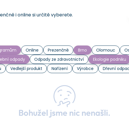
čně i online si určitě vyberete.
rogramům
Online
Prezenčně
Brno
Olomouc
Os
ební odpady
Odpady ze zdravotnictví
Ekologie podniku
u
Vedlejší produkt
Nařízení
Výrobce
Dřevní odpa
Bohužel jsme nic nenašli.