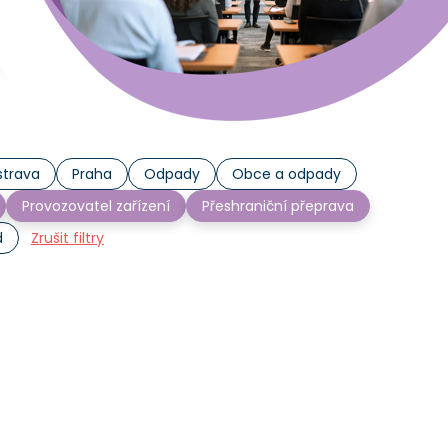
trava
Praha
Odpady
Obce a odpady
Provozovatel zařízení
Přeshraniční přeprava
d
Zrušit filtry