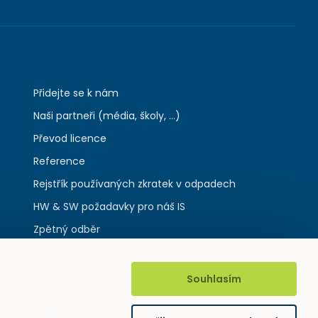
Přidejte se k nám
Naši partneři (média, školy, ...)
Převod licence
Reference
Rejstřík používaných zkratek v odpadech
HW & SW požadavky pro náš IS
Zpětný odběr
Souhlasím