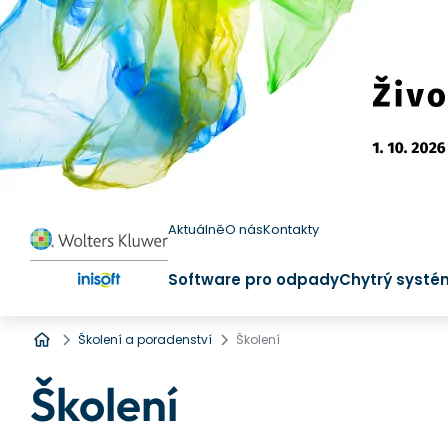
Aktuálně
O nás
Kontakty
Software pro odpady
Chytrý systé
Úvod
Školení a poradenství
Školení
Školení