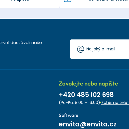
první dostávali naše
Zavolejte nebo napište
+420 485 102 698
(Po-Pa: 8.00 – 16.00)
Schéma telef
Software
envita@envita.cz