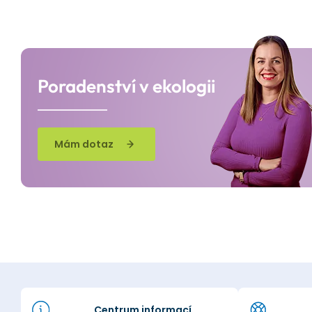
Poradenství v ekologii
Mám dotaz
Centrum informací