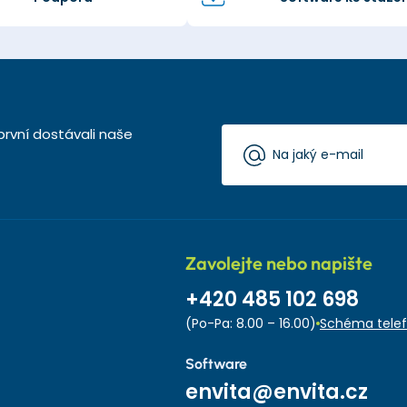
první dostávali naše
Zavolejte nebo napište
+420 485 102 698
(Po-Pa: 8.00 – 16.00)
Schéma telef
Software
envita@envita.cz