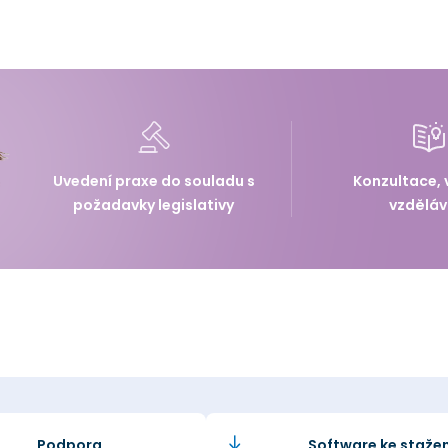
Uvedení praxe do souladu s
Konzultace, 
požadavky legislativy
vzděláv
Podpora
Software ke stažen