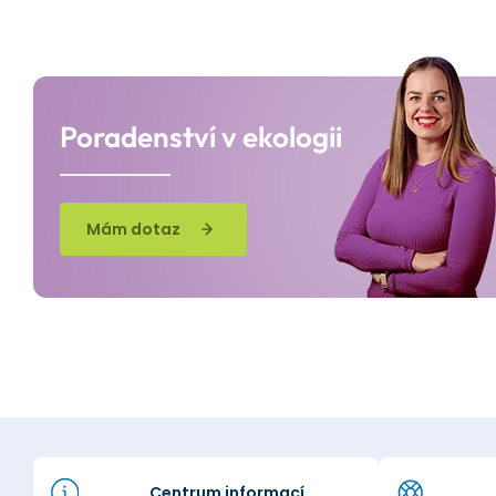
Poradenství v ekologii
Mám dotaz
Centrum informací