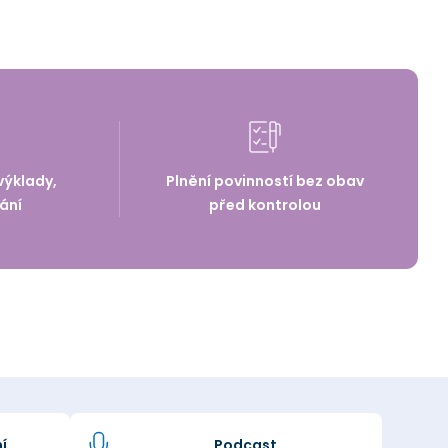
výklady,
Plnění povinností bez obav
ání
před kontrolou
í
Podcast