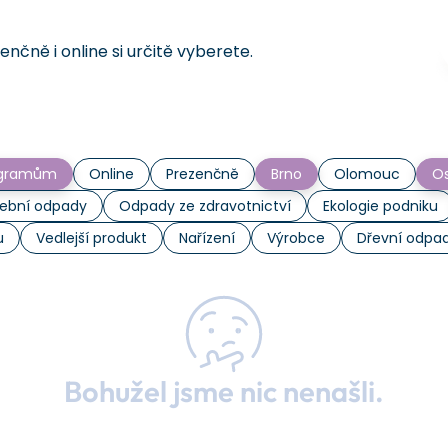
čně i online si určitě vyberete.
rogramům
Online
Prezenčně
Brno
Olomouc
Os
ební odpady
Odpady ze zdravotnictví
Ekologie podniku
u
Vedlejší produkt
Nařízení
Výrobce
Dřevní odpa
Bohužel jsme nic nenašli.