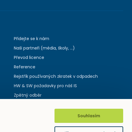
Přidejte se k nám
Naši partneři (média, školy, ...)
Převod licence
Reference
Rejstřík používaných zkratek v odpadech
HW & SW požadavky pro náš IS
Zpětný odběr
Souhlasím