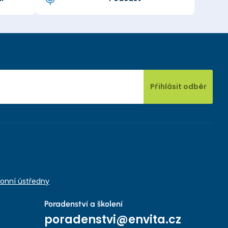
Přihlásit odběr
onní ústředny
Poradenství a školení
poradenstvi@envita.cz