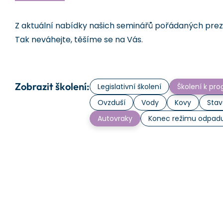
Z aktuální nabídky našich seminářů pořádaných prezen
Tak neváhejte, těšíme se na Vás.
Zobrazit školení:
Legislativní školení
Školení k p
Ovzduší
Vody
Kovy
Stav
Autovraky
Konec režimu odpad