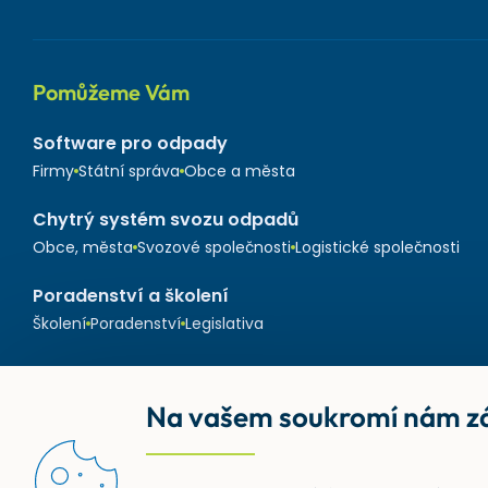
Pomůžeme Vám
Software pro odpady
Firmy
Státní správa
Obce a města
Chytrý systém svozu odpadů
Obce, města
Svozové společnosti
Logistické společnosti
Poradenství a školení
Školení
Poradenství
Legislativa
Na vašem soukromí nám zá