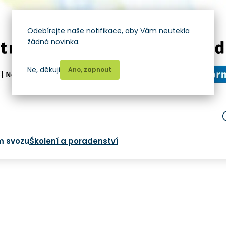
Odebírejte naše notifikace, aby Vám neutekla
žádná novinka.
Ne, děkuji
Ano, zapnout
m svozu
Školení a poradenství