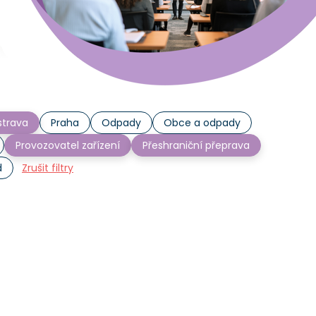
trava
Praha
Odpady
Obce a odpady
Provozovatel zařízení
Přeshraniční přeprava
d
Zrušit filtry