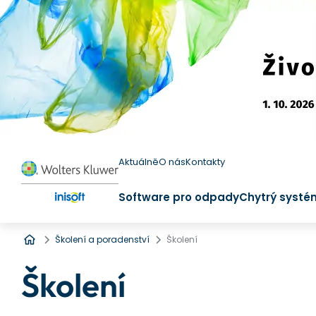
Aktuálně
O nás
Kontakty
Software pro odpady
Chytrý systé
Úvod
Školení a poradenství
Školení
Školení