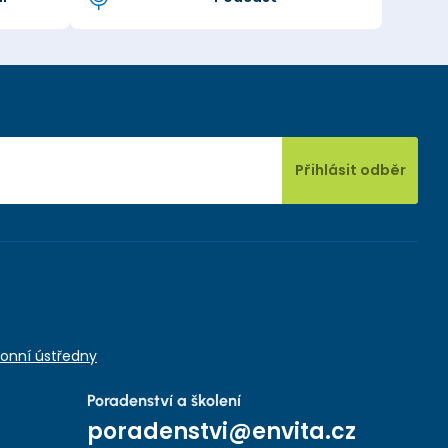
Přihlásit odběr
onní ústředny
Poradenství a školení
poradenstvi@envita.cz