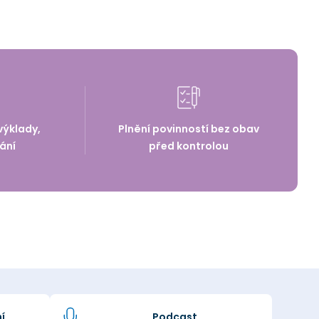
výklady,
Plnění povinností bez obav
ání
před kontrolou
í
Podcast