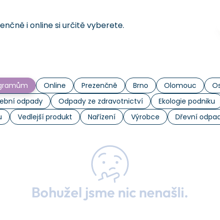
čně i online si určitě vyberete.
rogramům
Online
Prezenčně
Brno
Olomouc
Os
ební odpady
Odpady ze zdravotnictví
Ekologie podniku
u
Vedlejší produkt
Nařízení
Výrobce
Dřevní odpa
Bohužel jsme nic nenašli.