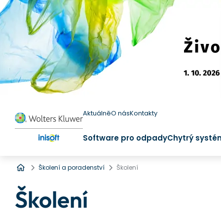
Aktuálně
O nás
Kontakty
Software pro odpady
Chytrý systé
Úvod
Školení a poradenství
Školení
Školení