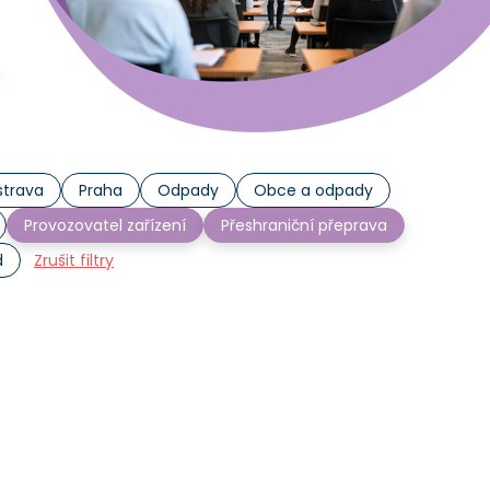
trava
Praha
Odpady
Obce a odpady
Provozovatel zařízení
Přeshraniční přeprava
d
Zrušit filtry