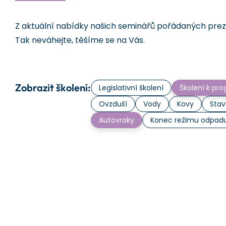
Z aktuální nabídky našich seminářů pořádaných prezen
Tak neváhejte, těšíme se na Vás.
Zobrazit školení:
Legislativní školení
Školení k p
Ovzduší
Vody
Kovy
Stav
Autovraky
Konec režimu odpad