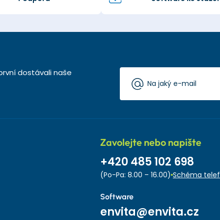
první dostávali naše
Zavolejte nebo napište
+420 485 102 698
(Po-Pa: 8.00 – 16.00)
Schéma telef
Software
envita@envita.cz