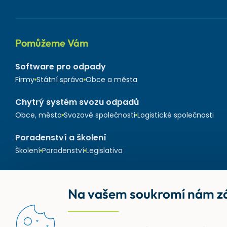
Pomůžeme Vám
Software pro odpady
Firmy
Státní správa
Obce a města
Chytrý systém svozu odpadů
Obce, města
Svozové společnosti
Logistické společnosti
Poradenství a školení
Školení
Poradenství
Legislativa
Na vašem soukromí nám zá