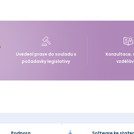
Uvedení praxe do souladu s
Konzultace, 
požadavky legislativy
vzděláv
Podpora
Software ke stažen