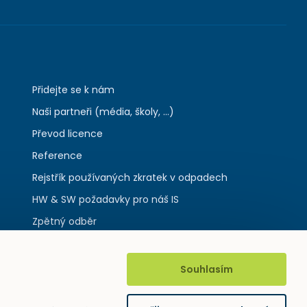
Přidejte se k nám
Naši partneři (média, školy, ...)
Převod licence
Reference
Rejstřík používaných zkratek v odpadech
HW & SW požadavky pro náš IS
Zpětný odběr
Souhlasím