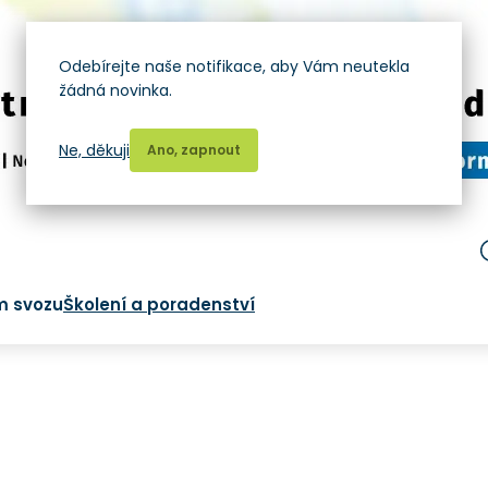
Odebírejte naše notifikace, aby Vám neutekla
žádná novinka.
Ne, děkuji
Ano, zapnout
m svozu
Školení a poradenství