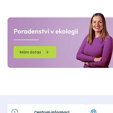
Poradenství v ekologii
Mám dotaz
Centrum informací