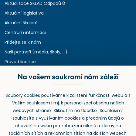
Aktualizace SKLAD Odpadů 8
Aktuální legislativa
Aktuální školení
Centrum informací
Přidejte se k nám
Naši partneři (média, školy, ...)
Převod licence
Reference
Na vašem soukromí nám záleží
Rejstřík používaných zkratek v odpadech
HW & SW požadavky pro náš IS
Soubory cookies používáme k zajištění funkčnosti webu a s
Zpětný odběr
Vaším souhlasem i mj. k personalizaci obsahu našich
webových stránek. Kliknutím na tlačítko „Souhlasím“
souhlasíte s využívaním cookies a předáním údajů o
chování na webu pro zobrazení cílené reklamy na
sociálních sítích a reklamních sítích na dalších webech.