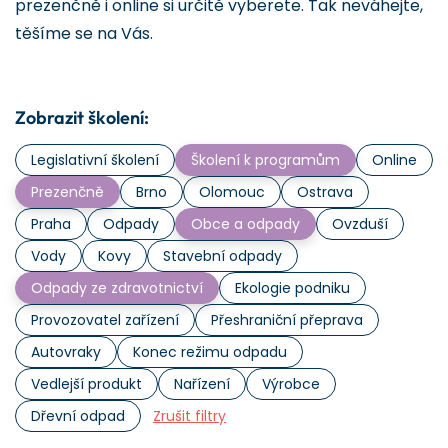
prezenčně i online si určitě vyberete. Tak neváhejte,
těšíme se na Vás.
Zobrazit školení:
Legislativní školení
Školení k programům
Online
Prezenčně
Brno
Olomouc
Ostrava
Praha
Odpady
Obce a odpady
Ovzduší
Vody
Kovy
Stavební odpady
Odpady ze zdravotnictví
Ekologie podniku
Provozovatel zařízení
Přeshraniční přeprava
Autovraky
Konec režimu odpadu
Vedlejší produkt
Nařízení
Výrobce
Dřevní odpad
Zrušit filtry