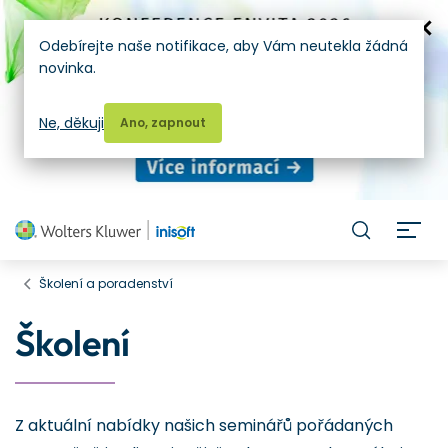
Odebírejte naše notifikace, aby Vám neutekla žádná
novinka.
Ne, děkuji
Ano, zapnout
H
Školení a poradenství
Školení
Z aktuální nabídky našich seminářů pořádaných