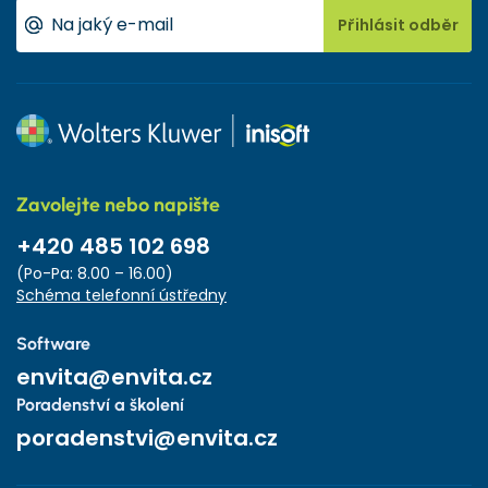
Přihlásit odběr
Zavolejte nebo napište
+420 485 102 698
(Po-Pa: 8.00 – 16.00)
Schéma telefonní ústředny
Software
envita@envita.cz
Poradenství a školení
poradenstvi@envita.cz