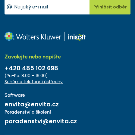
Přihlásit odběr
Zavolejte nebo napište
+420 485 102 698
(Po-Pa: 8.00 – 16.00)
Schéma telefonní ústředny
Software
envita@envita.cz
Poradenství a školení
poradenstvi@envita.cz