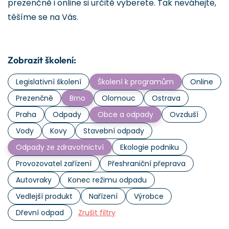
prezenčně i online si určitě vyberete. Tak neváhejte,
těšíme se na Vás.
Zobrazit školení:
Legislativní školení
Školení k programům
Online
Prezenčně
Brno
Olomouc
Ostrava
Praha
Odpady
Obce a odpady
Ovzduší
Vody
Kovy
Stavební odpady
Odpady ze zdravotnictví
Ekologie podniku
Provozovatel zařízení
Přeshraniční přeprava
Autovraky
Konec režimu odpadu
Vedlejší produkt
Nařízení
Výrobce
Dřevní odpad
Zrušit filtry