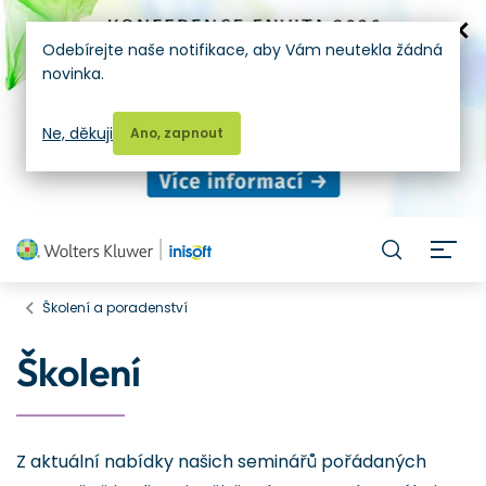
Odebírejte naše notifikace, aby Vám neutekla žádná
novinka.
Ne, děkuji
Ano, zapnout
H
Školení a poradenství
Školení
Z aktuální nabídky našich seminářů pořádaných