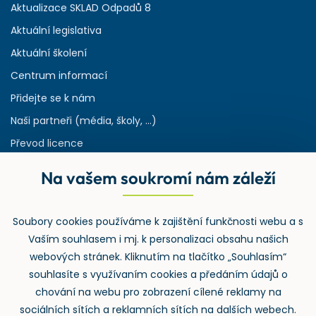
Aktualizace SKLAD Odpadů 8
Aktuální legislativa
Aktuální školení
Centrum informací
Přidejte se k nám
Naši partneři (média, školy, ...)
Převod licence
Reference
Na vašem soukromí nám záleží
Rejstřík používaných zkratek v odpadech
HW & SW požadavky pro náš IS
Soubory cookies používáme k zajištění funkčnosti webu a s
Zpětný odběr
Vaším souhlasem i mj. k personalizaci obsahu našich
webových stránek. Kliknutím na tlačítko „Souhlasím“
souhlasíte s využívaním cookies a předáním údajů o
chování na webu pro zobrazení cílené reklamy na
sociálních sítích a reklamních sítích na dalších webech.