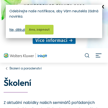
Odebírejte naše notifikace, aby Vám neutekla žádná
novinka.
Ne, děkuji
Ano, zapnout
H
Školení a poradenství
Školení
Z aktuální nabídky našich seminářů pořádaných