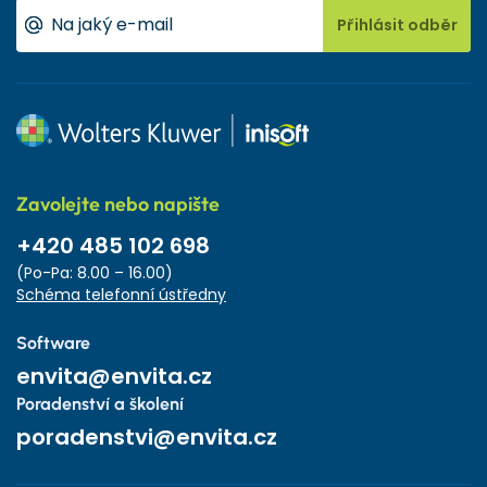
Přihlásit odběr
Zavolejte nebo napište
+420 485 102 698
(Po-Pa: 8.00 – 16.00)
Schéma telefonní ústředny
Software
envita@envita.cz
Poradenství a školení
poradenstvi@envita.cz