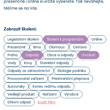
prezenčně i online si určitě vyberete. Tak neváhejte,
těšíme se na Vás.
Zobrazit školení:
Legislativní školení
Školení k programům
Online
Prezenčně
Brno
Olomouc
Ostrava
Praha
Odpady
Obce a odpady
Ovzduší
Vody
Kovy
Stavební odpady
Odpady ze zdravotnictví
Ekologie podniku
Provozovatel zařízení
Přeshraniční přeprava
Autovraky
Konec režimu odpadu
Vedlejší produkt
Nařízení
Výrobce
Dřevní odpad
Zrušit filtry