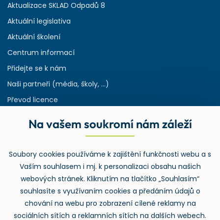
Aktualizace SKLAD Odpadů 8
Aktuální legislativa
Aktuální školení
Centrum informací
Přidejte se k nám
Naši partneři (média, školy, ...)
Převod licence
Reference
Na vašem soukromí nám záleží
Rejstřík používaných zkratek v odpadech
HW & SW požadavky pro náš IS
Soubory cookies používáme k zajištění funkčnosti webu a s
Zpětný odběr
Vaším souhlasem i mj. k personalizaci obsahu našich
webových stránek. Kliknutím na tlačítko „Souhlasím“
souhlasíte s využívaním cookies a předáním údajů o
chování na webu pro zobrazení cílené reklamy na
sociálních sítích a reklamních sítích na dalších webech.