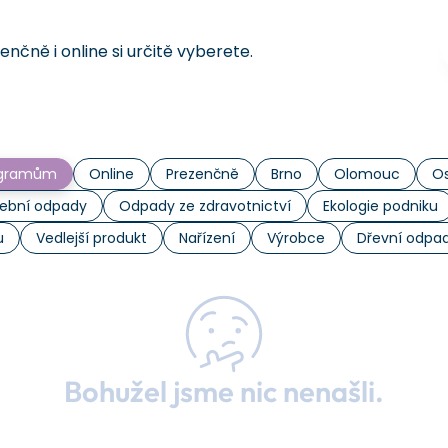
čně i online si určitě vyberete.
rogramům
Online
Prezenčně
Brno
Olomouc
Os
ební odpady
Odpady ze zdravotnictví
Ekologie podniku
u
Vedlejší produkt
Nařízení
Výrobce
Dřevní odpa
Bohužel jsme nic nenašli.