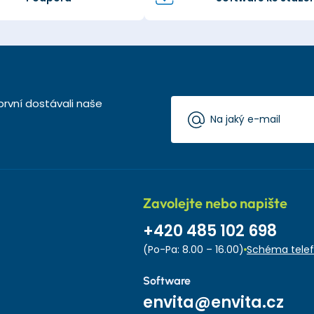
první dostávali naše
Zavolejte nebo napište
+420 485 102 698
(Po-Pa: 8.00 – 16.00)
Schéma telef
Software
envita@envita.cz