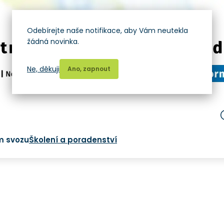
Odebírejte naše notifikace, aby Vám neutekla
žádná novinka.
Ne, děkuji
Ano, zapnout
m svozu
Školení a poradenství