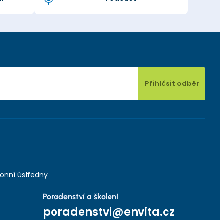
Přihlásit odběr
onní ústředny
Poradenství a školení
poradenstvi@envita.cz