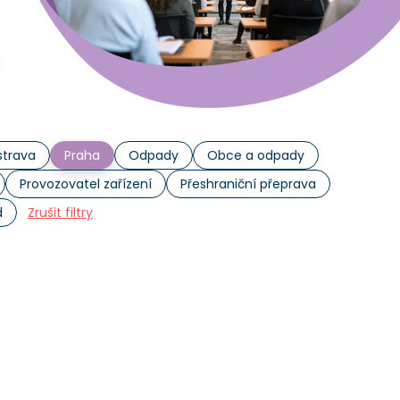
trava
Praha
Odpady
Obce a odpady
Provozovatel zařízení
Přeshraniční přeprava
d
Zrušit filtry