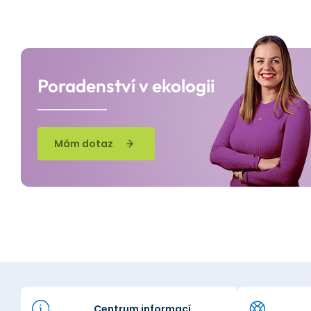
Poradenství v ekologii
Mám dotaz
Centrum informací