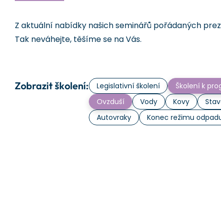
Z aktuální nabídky našich seminářů pořádaných prezen
Tak neváhejte, těšíme se na Vás.
Zobrazit školení:
Legislativní školení
Školení k p
Ovzduší
Vody
Kovy
Stav
Autovraky
Konec režimu odpad