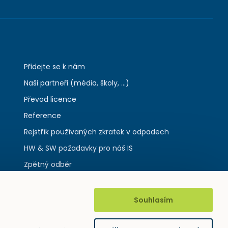
Přidejte se k nám
Naši partneři (média, školy, ...)
Převod licence
Reference
Rejstřík používaných zkratek v odpadech
HW & SW požadavky pro náš IS
Zpětný odběr
Souhlasím