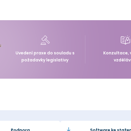
Uvedení praxe do souladu s
Konzultace, 
požadavky legislativy
vzděláv
Podpora
Software ke stažen