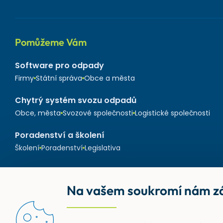
Pomůžeme Vám
Software pro odpady
Firmy
Státní správa
Obce a města
Chytrý systém svozu odpadů
Obce, města
Svozové společnosti
Logistické společnosti
Poradenství a školení
Školení
Poradenství
Legislativa
Na vašem soukromí nám zá