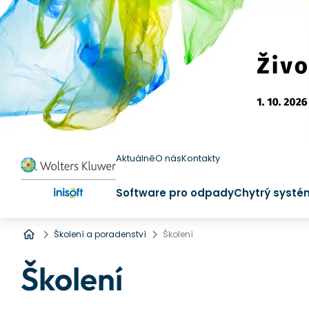
Aktuálně
O nás
Kontakty
Software pro odpady
Chytrý systé
Úvod
Školení a poradenství
Školení
Školení