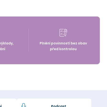
výklady,
Plnění povinností bez obav
ání
před kontrolou
í
Podcast