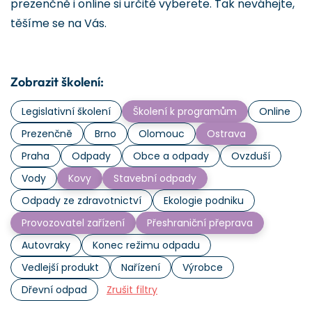
prezenčně i online si určitě vyberete. Tak neváhejte,
těšíme se na Vás.
Zobrazit školení:
Legislativní školení
Školení k programům
Online
Prezenčně
Brno
Olomouc
Ostrava
Praha
Odpady
Obce a odpady
Ovzduší
Vody
Kovy
Stavební odpady
Odpady ze zdravotnictví
Ekologie podniku
Provozovatel zařízení
Přeshraniční přeprava
Autovraky
Konec režimu odpadu
Vedlejší produkt
Nařízení
Výrobce
Dřevní odpad
Zrušit filtry