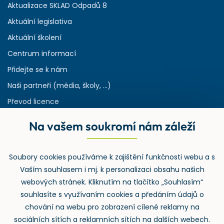
Aktualizace SKLAD Odpadů 8
Aktuální legislativa
Aktuální školení
Centrum informací
Přidejte se k nám
Naši partneři (média, školy, ...)
Převod licence
Reference
Na vašem soukromí nám záleží
Rejstřík používaných zkratek v odpadech
HW & SW požadavky pro náš IS
Soubory cookies používáme k zajištění funkčnosti webu a s
Zpětný odběr
Vaším souhlasem i mj. k personalizaci obsahu našich
webových stránek. Kliknutím na tlačítko „Souhlasím“
souhlasíte s využívaním cookies a předáním údajů o
chování na webu pro zobrazení cílené reklamy na
sociálních sítích a reklamních sítích na dalších webech.