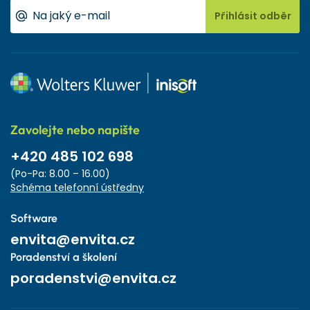
Přihlásit odběr
Zavolejte nebo napište
+420 485 102 698
(Po-Pa: 8.00 – 16.00)
Schéma telefonní ústředny
Software
envita@envita.cz
Poradenství a školení
poradenstvi@envita.cz