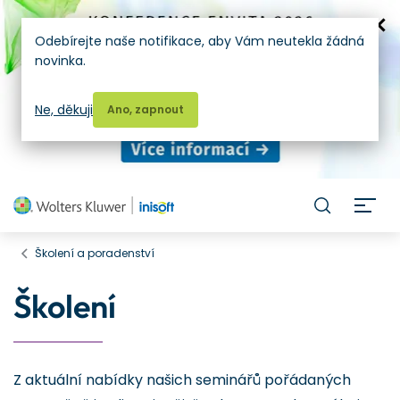
Odebírejte naše notifikace, aby Vám neutekla žádná
novinka.
Ne, děkuji
Ano, zapnout
H
Školení a poradenství
Školení
Z aktuální nabídky našich seminářů pořádaných