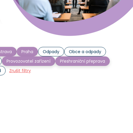
trava
Praha
Odpady
Obce a odpady
Provozovatel zařízení
Přeshraniční přeprava
d
Zrušit filtry