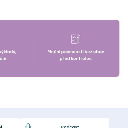
výklady,
Plnění povinností bez obav
ání
před kontrolou
í
Podcast