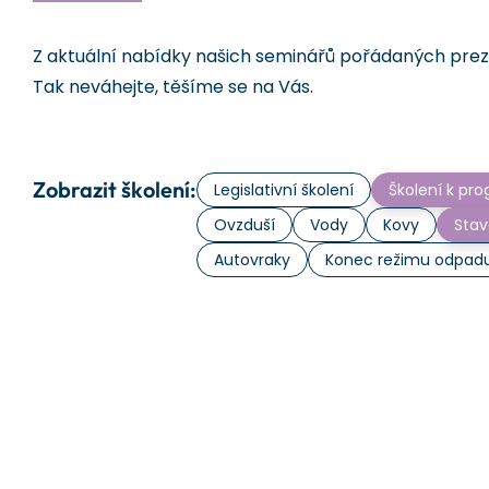
Z aktuální nabídky našich seminářů pořádaných prezen
Tak neváhejte, těšíme se na Vás.
Zobrazit školení:
Legislativní školení
Školení k p
Ovzduší
Vody
Kovy
Stav
Autovraky
Konec režimu odpad