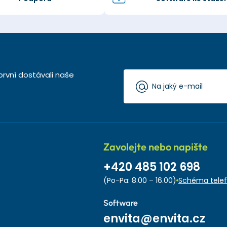
první dostávali naše
Zavolejte nebo napište
+420 485 102 698
(Po-Pa: 8.00 – 16.00)
Schéma telef
Software
envita@envita.cz