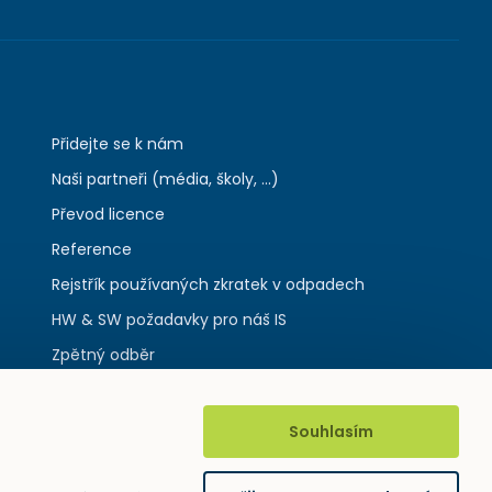
Přidejte se k nám
Naši partneři (média, školy, ...)
Převod licence
Reference
Rejstřík používaných zkratek v odpadech
HW & SW požadavky pro náš IS
Zpětný odběr
Souhlasím