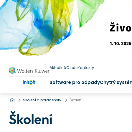
Aktuálně
O nás
Kontakty
Software pro odpady
Chytrý systé
Úvod
Školení a poradenství
Školení
Školení