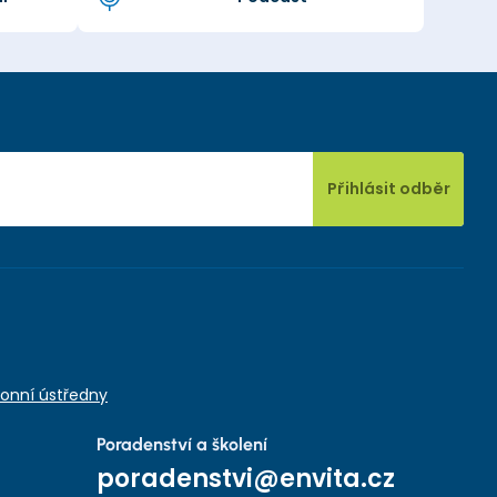
Přihlásit odběr
onní ústředny
Poradenství a školení
poradenstvi@envita.cz