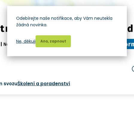
Odebírejte naše notifikace, aby Vám neutekla
žádná novinka.
Ne, děkuji
Ano, zapnout
m svozu
Školení a poradenství