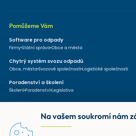
Pomůžeme Vám
Software pro odpady
Firmy
Státní správa
Obce a města
Chytrý systém svozu odpadů
Obce, města
Svozové společnosti
Logistické společnosti
Poradenství a školení
Školení
Poradenství
Legislativa
Na vašem soukromí nám zá