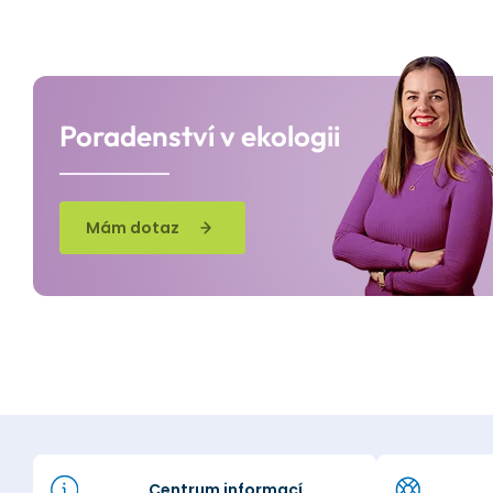
Poradenství v ekologii
Mám dotaz
Centrum informací