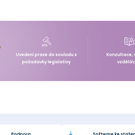
Uvedení praxe do souladu s
Konzultace, 
požadavky legislativy
vzděláv
Podpora
Software ke stažen