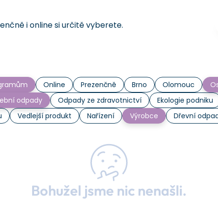
čně i online si určitě vyberete.
rogramům
Online
Prezenčně
Brno
Olomouc
Os
ební odpady
Odpady ze zdravotnictví
Ekologie podniku
u
Vedlejší produkt
Nařízení
Výrobce
Dřevní odpa
Bohužel jsme nic nenašli.